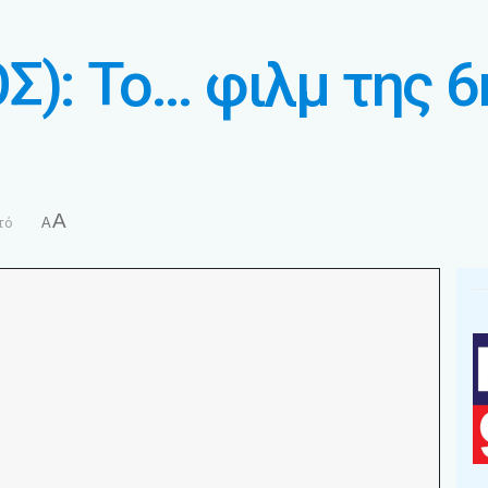
Σ): Το… φιλμ της 6
A
τό
A