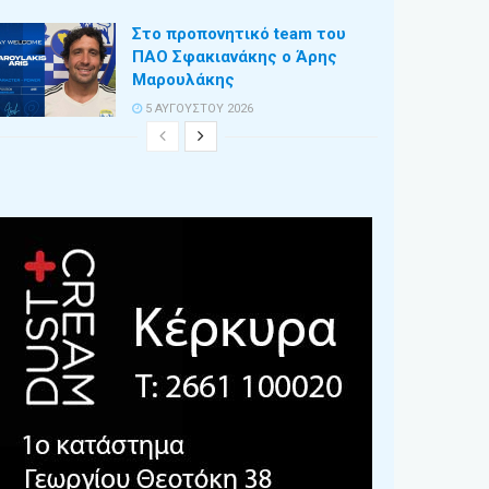
Στο προπονητικό team του
ΠΑΟ Σφακιανάκης ο Άρης
Μαρουλάκης
5 ΑΥΓΟΎΣΤΟΥ 2026