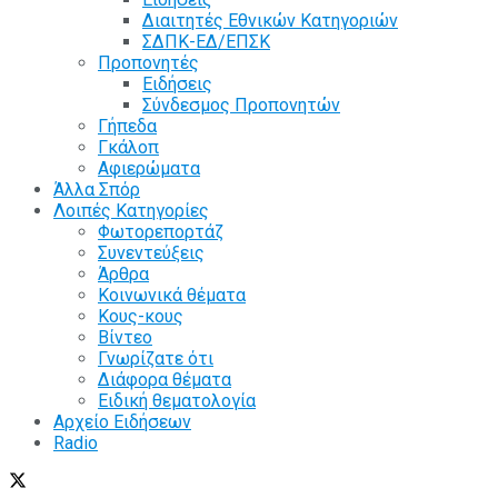
Διαιτητές Εθνικών Κατηγοριών
ΣΔΠΚ-ΕΔ/ΕΠΣΚ
Προπονητές
Ειδήσεις
Σύνδεσμος Προπονητών
Γήπεδα
Γκάλοπ
Αφιερώματα
Άλλα Σπόρ
Λοιπές Κατηγορίες
Φωτορεπορτάζ
Συνεντεύξεις
Άρθρα
Κοινωνικά θέματα
Κους-κους
Βίντεο
Γνωρίζατε ότι
Διάφορα θέματα
Ειδική θεματολογία
Αρχείο Ειδήσεων
Radio