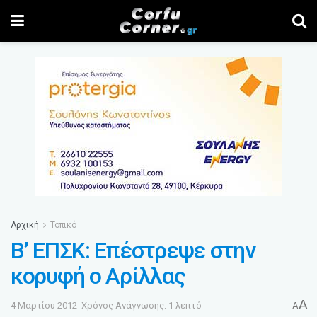
Αρχική
Τοπικό
Β’ ΕΠΣΚ: Επέστρεψε στην
κορυφή ο Αρίλλας
A
4 Μαρτίου 2012
Χρόνος Ανάγνωσης: 1 λεπτό
A