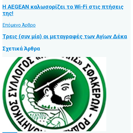
Η AEGEAN καλωσορίζει το Wi-Fi στις πτήσεις
της!
Επόμενο Άρθρο
Τρεις (συν μία) οι μεταγραφές των Αγίων Δέκα
Σχετικά
Άρθρα