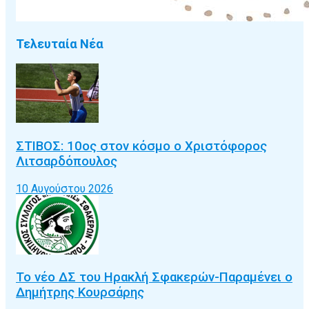
Τελευταία Νέα
ΣΤΙΒΟΣ: 10ος στον κόσμο ο Χριστόφορος
Λιτσαρδόπουλος
10 Αυγούστου 2026
Το νέο ΔΣ του Ηρακλή Σφακερών-Παραμένει ο
Δημήτρης Κουρσάρης