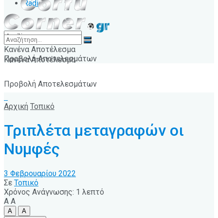
Radio
Κανένα Αποτέλεσμα
Προβολή Αποτελεσμάτων
Κανένα Αποτέλεσμα
Προβολή Αποτελεσμάτων
Αρχική
Τοπικό
Τριπλέτα μεταγραφών οι
Νυμφές
3 Φεβρουαρίου 2022
Σε
Τοπικό
Χρόνος Ανάγνωσης: 1 λεπτό
A
A
A
A