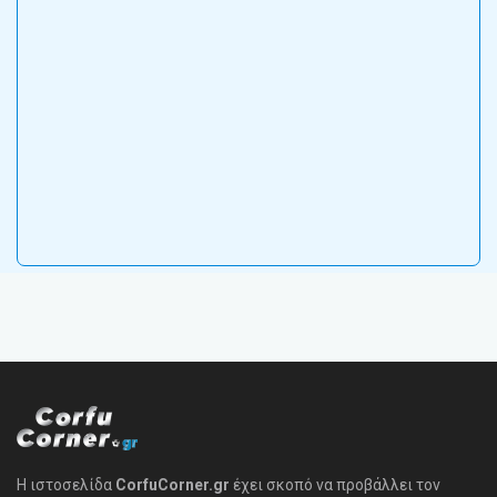
Η ιστοσελίδα
CorfuCorner.gr
έχει σκοπό να προβάλλει τον