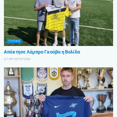
ΤΟΠΙΚΟ
Απέκτησε Λάμπρο Γκούβα η Βολίδα
7 ΑΥΓΟΎΣΤΟΥ 2026