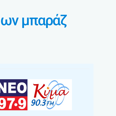
μων μπαράζ