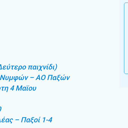
 Δεύτερο παιχνίδι)
 Νυμφών – ΑΟ Παξών
τη 4 Μαϊου
0
έας – Παξοί 1-4