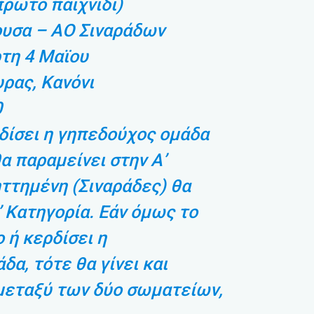
 πρώτο παιχνίδι)
ουσα – ΑΟ Σιναράδων
τη 4 Μαϊου
ρας, Κανόνι
0
δίσει η γηπεδούχος ομάδα
α παραμείνει στην Α’
ηττημένη (Σιναράδες) θα
’ Κατηγορία. Εάν όμως το
 ή κερδίσει η
α, τότε θα γίνει και
μεταξύ των δύο σωματείων,