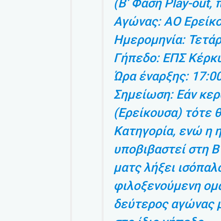
(Β’ Φάση Play-out,
Αγώνας: ΑΟ Ερείκ
Ημερομηνία: Τετάρ
Γήπεδο: ΕΠΣ Κέρκυ
Ώρα έναρξης: 17:0
Σημείωση: Εάν κερ
(Ερείκουσα) τότε θ
Κατηγορία, ενώ η 
υποβιβαστεί στη Β
ματς λήξει ισόπαλο
φιλοξενούμενη ομάδ
δεύτερος αγώνας 