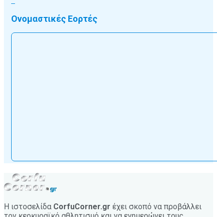
Ονομαστικές Εορτές
Η ιστοσελίδα
CorfuCorner.gr
έχει σκοπό να προβάλλει
τον κερκυραϊκό αθλητισμό και να ενημερώνει τους