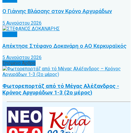
Ο Γιάννης Βλάσσης στον Κρόνο Αργυράδων
5 Αυγούστου 2026
Τοπικό
Απέκτησε Στέφανο Δοκανάρη ο ΑΟ Κερκυραϊκός
5 Αυγούστου 2026
Επόμενο Άρθρο
Φωτορεπορτάζ από τό Μέγας Αλέξανδρος -
Κρόνος Αργυράδων 1-3 (2ο μέρος)