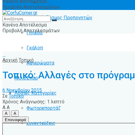
Κανένα Αποτέλεσμα
Ειδήσεις
Προβολή Αποτελεσμάτων
Σύνδεσμος Προπονητών
Κανένα Αποτέλεσμα
Προβολή Αποτελεσμάτων
Γήπεδα
Γκάλοπ
Αρχική
Τοπικό
Αφιερώματα
Τοπικό: Αλλαγές στο πρόγρα
Άλλα Σπόρ
6 Νοεμβρίου 2015
Λοιπές Κατηγορίες
Σε
Τοπικό
Χρόνος Ανάγνωσης: 1 λεπτό
A
A
Φωτορεπορτάζ
A
A
Επαναφορά
Συνεντεύξεις