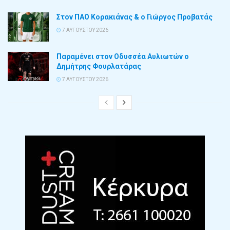
Στον ΠΑΟ Κορακιάνας & ο Γιώργος Προβατάς
7 ΑΥΓΟΎΣΤΟΥ 2026
Παραμένει στον Οδυσσέα Αυλιωτών ο
Δημήτρης Φουρλατάρας
7 ΑΥΓΟΎΣΤΟΥ 2026