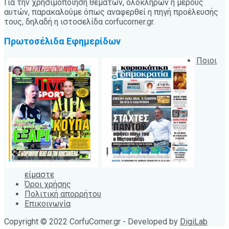
Για την χρησιμοποίηση θεμάτων, ολόκληρων ή μέρους
αυτών, παρακαλούμε όπως αναφερθεί η πηγή προέλευσής
τους, δηλαδή η ιστοσελίδα corfucorner.gr.
Πρωτοσέλιδα Εφημερίδων
Ποιοι
είμαστε
Όροι χρήσης
Πολιτική απορρήτου
Επικοινωνία
Copyright © 2022 CorfuCorner.gr - Developed by
DigiLab