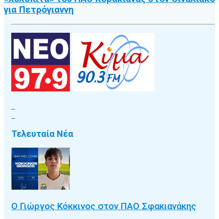
για Πετρόγιαννη
Τελευταία Νέα
Ο Γιώργος Κόκκινος στον ΠΑΟ Σφακιανάκης