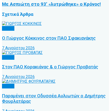
Με Ασπιώτη στο 93’ «λυτρώθηκε» ο Κρόνος!
Σχετικά
Άρθρα
Τοπικό
Ο Γιώργος Κόκκινος στον ΠΑΟ Σφακιανάκης
7 Αυγούστου 2026
Τοπικό
Στον ΠΑΟ Κορακιάνας & ο Γιώργος Προβατάς
7 Αυγούστου 2026
Τοπικό
Παραμένει στον Οδυσσέα Αυλιωτών ο Δημήτρης
Φουρλατάρας