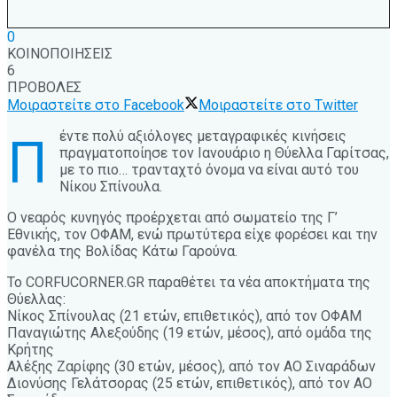
0
ΚΟΙΝΟΠΟΙΗΣΕΙΣ
6
ΠΡΟΒΟΛΕΣ
Μοιραστείτε στο Facebook
Μοιραστείτε στο Twitter
έντε πολύ αξιόλογες μεταγραφικές κινήσεις
Π
πραγματοποίησε τον Ιανουάριο η Θύελλα Γαρίτσας,
με το πιο… τρανταχτό όνομα να είναι αυτό του
Νίκου Σπίνουλα.
Ο νεαρός κυνηγός προέρχεται από σωματείο της Γ’
Εθνικής, τον ΟΦΑΜ, ενώ πρωτύτερα είχε φορέσει και την
φανέλα της Βολίδας Κάτω Γαρούνα.
Το CORFUCORNER.GR παραθέτει τα νέα αποκτήματα της
Θύελλας:
Νίκος Σπίνουλας (21 ετών, επιθετικός), από τον ΟΦΑΜ
Παναγιώτης Αλεξούδης (19 ετών, μέσος), από ομάδα της
Κρήτης
Αλέξης Ζαρίφης (30 ετών, μέσος), από τον ΑΟ Σιναράδων
Διονύσης Γελάτσορας (25 ετών, επιθετικός), από τον ΑΟ