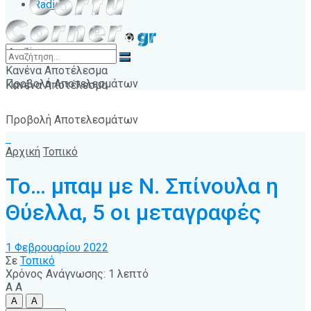
Radio
Κανένα Αποτέλεσμα
Προβολή Αποτελεσμάτων
Κανένα Αποτέλεσμα
Προβολή Αποτελεσμάτων
Αρχική
Τοπικό
Το… μπαμ με Ν. Σπίνουλα η
Θύελλα, 5 οι μεταγραφές
1 Φεβρουαρίου 2022
Σε
Τοπικό
Χρόνος Ανάγνωσης: 1 λεπτό
A
A
A
A