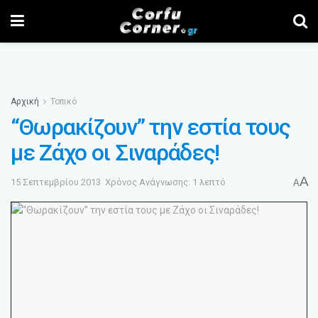
Αρχική
Τοπικό
“Θωρακίζουν” την εστία τους
με Ζάχο οι Σιναράδες!
A
15 Σεπτεμβρίου 2013
Χρόνος Ανάγνωσης: 1 λεπτό
A