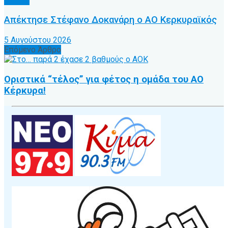
Τοπικό
Απέκτησε Στέφανο Δοκανάρη ο ΑΟ Κερκυραϊκός
5 Αυγούστου 2026
Επόμενο Άρθρο
Οριστικά “τέλος” για φέτος η ομάδα του ΑΟ
Κέρκυρα!