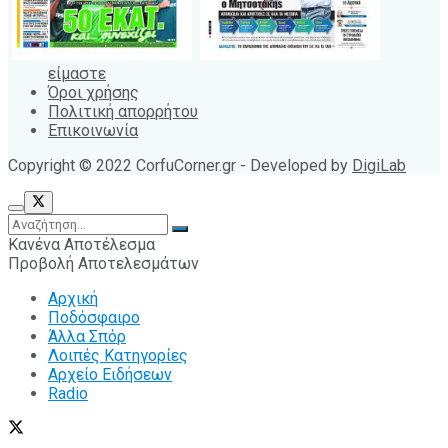
είμαστε
Όροι χρήσης
Πολιτική απορρήτου
Επικοινωνία
Copyright © 2022 CorfuCorner.gr - Developed by
DigiLab
Κανένα Αποτέλεσμα
Προβολή Αποτελεσμάτων
Αρχική
Ποδόσφαιρο
Άλλα Σπόρ
Λοιπές Κατηγορίες
Αρχείο Ειδήσεων
Radio