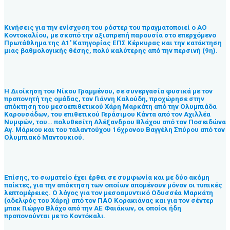
Κινήσεις για την ενίσχυση του ρόστερ του πραγματοποιεί ο ΑΟ
Κοντοκαλίου, με σκοπό την αξιοπρεπή παρουσία στο επερχόμενο
Πρωτάθλημα της Α1′ Κατηγορίας ΕΠΣ Κέρκυρας και την κατάκτηση
μιας βαθμολογικής θέσης, πολύ καλύτερης από την περσινή (9η).
Η Διοίκηση του Νίκου Γραμμένου, σε συνεργασία φυσικά με τον
προπονητή της ομάδας, τον Γιάννη Καλούδη, προχώρησε στην
απόκτηση του μεσοεπιθετικού Χάρη Μαρκάτη από την Ολυμπιάδα
Καρουσάδων, του επιθετικού Γεράσιμου Κάντα από τον Αχιλλέα
Νυμφών, του… πολυθεσίτη Αλέξανδρου Βλάχου από τον Ποσειδώνα
Αγ. Μάρκου και του ταλαντούχου 16χρονου Βαγγέλη Σπύρου από τον
Ολυμπιακό Μαντουκιού.
Επίσης, το σωματείο έχει έρθει σε συμφωνία και με δύο ακόμη
παίκτες, για την απόκτηση των οποίων απομένουν μόνον οι τυπικές
λεπτομέρειες. Ο λόγος για τον μεσοαμυντικό Οδυσσέα Μαρκάτη
(αδελφός του Χάρη) από τον ΠΑΟ Κορακιάνας και για τον σέντερ
μπακ Γιώργο Βλάχο από την ΑΕ Φαιάκων, οι οποίοι ήδη
προπονούνται με το Κοντόκαλι.