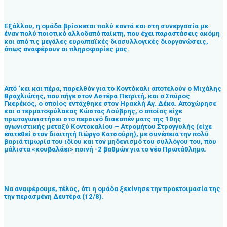
Εξάλλου, η ομάδα βρίσκεται πολύ κοντά και στη συνεργασία με
έναν πολύ ποιοτικό αλλοδαπό παίκτη, που έχει παραστάσεις ακόμη
και από τις μεγάλες ευρωπαϊκές διασυλλογικές διοργανώσεις,
όπως αναφέρουν οι πληροφορίες μας.
Από ‘κει και πέρα, παρελθόν για το Κοντόκαλι αποτελούν ο Μιχάλης
Βραχλιώτης, που πήγε στον Αστέρα Πετριτή, και ο Σπύρος
Γκερέκος, ο οποίος εντάχθηκε στον Ηρακλή Αγ. Δέκα. Αποχώρησε
και ο τερματοφύλακας Κώστας Λούβρης, ο οποίος είχε
πρωταγωνιστήσει στο περσινό διακοπέν ματς της 10ης
αγωνιστικής μεταξύ Κοντοκαλίου – Ατρομήτου Στρογγυλής (είχε
επιτεθεί στον διαιτητή Γιώργο Κατσούρη), με συνέπεια την πολύ
βαριά τιμωρία του ιδίου και τον μηδενισμό του συλλόγου του, που
μάλιστα «κουβαλάει» ποινή -2 βαθμών για το νέο Πρωτάθλημα.
Να αναφέρουμε, τέλος, ότι η ομάδα ξεκίνησε την προετοιμασία της
την περασμένη Δευτέρα (12/8).