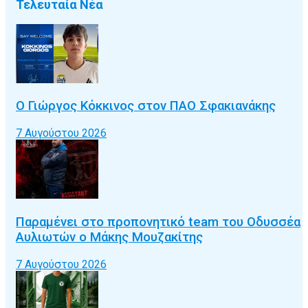
Τελευταία Νέα
Ο Γιώργος Κόκκινος στον ΠΑΟ Σφακιανάκης
7 Αυγούστου 2026
Παραμένει στο προπονητικό team του Οδυσσέα
Αυλιωτών ο Μάκης Μουζακίτης
7 Αυγούστου 2026