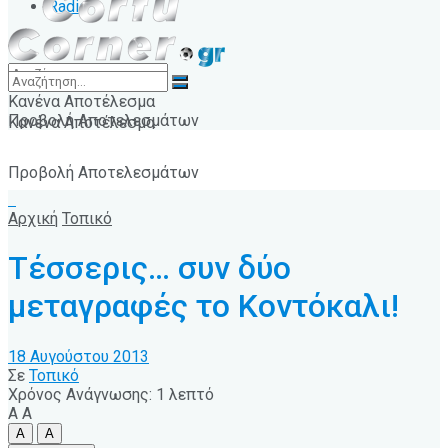
Radio
Κανένα Αποτέλεσμα
Προβολή Αποτελεσμάτων
Κανένα Αποτέλεσμα
Προβολή Αποτελεσμάτων
Αρχική
Τοπικό
Τέσσερις… συν δύο
μεταγραφές το Κοντόκαλι!
18 Αυγούστου 2013
Σε
Τοπικό
Χρόνος Ανάγνωσης: 1 λεπτό
A
A
A
A