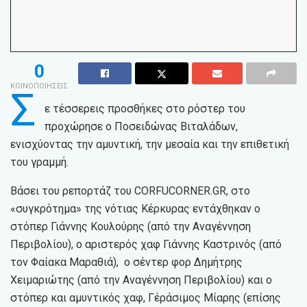
0
ΚΟΙΝΟΠΟΙΗΣΕΙΣ
Σ
ε τέσσερεις προσθήκες στο ρόστερ του
προχώρησε ο Ποσειδώνας Βιταλάδων,
ενισχύοντας την αμυντική, την μεσαία και την επιθετική
του γραμμή.
Βάσει του ρεπορτάζ του CORFUCORNER.GR, στο
«συγκρότημα» της νότιας Κέρκυρας εντάχθηκαν ο
στόπερ Γιάννης Κουλούρης (από την Αναγέννηση
Περιβολίου), ο αριστερός χαφ Γιάννης Καστρινός (από
τον Φαίακα Μαραθιά), ο σέντερ φορ Δημήτρης
Χειμαριώτης (από την Αναγέννηση Περιβολίου) και ο
στόπερ και αμυντικός χαφ, Γέράσιμος Μίαρης (επίσης