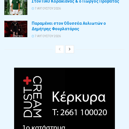
Στον ΠΑΟ Κορακιάνας & ο Γιώργος Προβατάς
7 ΑΥΓΟΎΣΤΟΥ 2026
Παραμένει στον Οδυσσέα Αυλιωτών ο
Δημήτρης Φουρλατάρας
7 ΑΥΓΟΎΣΤΟΥ 2026