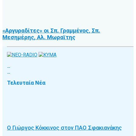
«Αργυραδίτες» οι Σπ. Γραμμένος, Σπ.
Μεσημέρης, Αλ. Μωραϊτης
Τελευταία Νέα
Ο Γιώργος Κόκκινος στον ΠΑΟ Σφακιανάκης