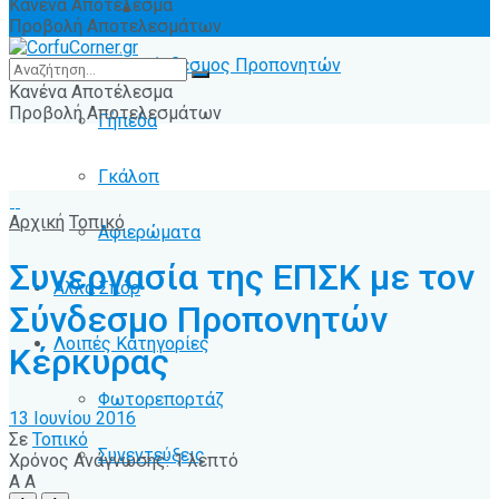
Κανένα Αποτέλεσμα
Ειδήσεις
Προβολή Αποτελεσμάτων
Σύνδεσμος Προπονητών
Κανένα Αποτέλεσμα
Προβολή Αποτελεσμάτων
Γήπεδα
Γκάλοπ
Αρχική
Τοπικό
Αφιερώματα
Συνεργασία της ΕΠΣΚ με τον
Άλλα Σπόρ
Σύνδεσμο Προπονητών
Λοιπές Κατηγορίες
Κέρκυρας
Φωτορεπορτάζ
13 Ιουνίου 2016
Σε
Τοπικό
Συνεντεύξεις
Χρόνος Ανάγνωσης: 1 λεπτό
A
A