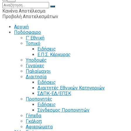
Κανένα Αποτέλεσμα
Προβολή Αποτελεσμάτων
Αρχική
Ποδόσφαιρο
Γ’ Εθνική
Τοπικό
Ειδήσεις
Ε.Π.Σ. Κέρκυρας
Υποδομές
Γυναίκες
Παλαίμαχοι
Διαιτησία
Ειδήσεις
Διαιτητές Εθνικών Κατηγοριών
ΣΔΠΚ-ΕΔ/ΕΠΣΚ
Προπονητές
Ειδήσεις
Σύνδεσμος Προπονητών
Γήπεδα
Γκάλοπ
Αφιερώματα