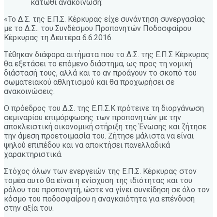
κάτωθι ανακοίνωση:
«Το Δ.Σ. της Ε.Π.Σ. Κέρκυρας είχε συνάντηση συνεργασίας
με το Δ.Σ.. του Συνδέσμου Προπονητών Ποδοσφαίρου
Κέρκυρας τη Δευτέρα 6.6.2016.
Τέθηκαν διάφορα αιτήματα που το Δ.Σ. της Ε.Π.Σ Κέρκυρας
θα εξετάσει το επόμενο διάστημα, ως προς τη νομική
διάστασή τους, αλλά και το αν προάγουν το σκοπό του
σωματειακού αθλητισμού και θα προχωρήσει σε
ανακοινώσεις.
Ο πρόεδρος του Δ.Σ. της Ε.Π.Σ.Κ πρότεινε τη διοργάνωση
σεμιναρίου επιμόρφωσης των προπονητών με την
αποκλειστική οικονομική στήριξη της Ένωσης και ζήτησε
την άμεση προετοιμασία του. Ζήτησε μάλιστα να είναι
ψηλού επιπέδου και να αποκτήσει πανελλαδικά
χαρακτηριστικά.
Στόχος όλων των ενεργειών της Ε.Π.Σ. Κέρκυρας στον
τομέα αυτό θα είναι η ενίσχυση της ιδιότητας και του
ρόλου του προπονητή, ώστε να γίνει συνείδηση σε όλο τον
κόσμο του ποδοσφαίρου η αναγκαιότητα για επένδυση
στην αξία του.