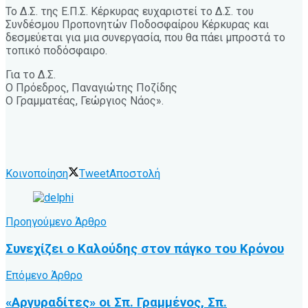
Το Δ.Σ. της Ε.Π.Σ. Κέρκυρας ευχαριστεί το Δ.Σ. του
Συνδέσμου Προπονητών Ποδοσφαίρου Κέρκυρας και
δεσμεύεται για μια συνεργασία, που θα πάει μπροστά το
τοπικό ποδόσφαιρο.
Για το Δ.Σ.
Ο Πρόεδρος, Παναγιώτης Ποζίδης
Ο Γραμματέας, Γεώργιος Νάος».
Κοινοποίηση
Tweet
Αποστολή
Προηγούμενο Άρθρο
Συνεχίζει ο Καλούδης στον πάγκο του Κρόνου
Επόμενο Άρθρο
«Αργυραδίτες» οι Σπ. Γραμμένος, Σπ.