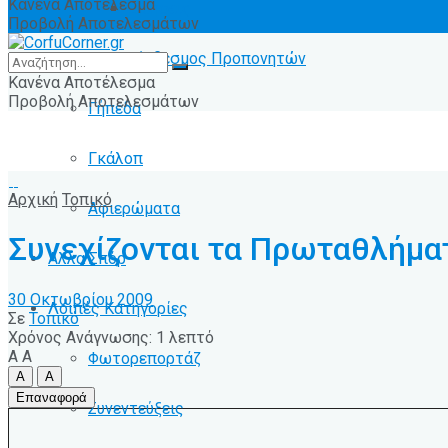
Κανένα Αποτέλεσμα
Ειδήσεις
Προβολή Αποτελεσμάτων
Σύνδεσμος Προπονητών
Κανένα Αποτέλεσμα
Προβολή Αποτελεσμάτων
Γήπεδα
Γκάλοπ
Αρχική
Τοπικό
Αφιερώματα
Συνεχίζονται τα Πρωταθλήματα
Άλλα Σπόρ
30 Οκτωβρίου 2009
Λοιπές Κατηγορίες
Σε
Τοπικό
Χρόνος Ανάγνωσης: 1 λεπτό
A
A
Φωτορεπορτάζ
A
A
Επαναφορά
Συνεντεύξεις