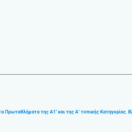
τα Πρωταθλήματα της Α1′ και της Α’ τοπικής Κατηγορίας. 