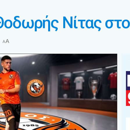
 Θοδωρής Νίτας στο
A
A