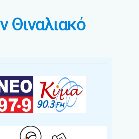
ν Θιναλιακό