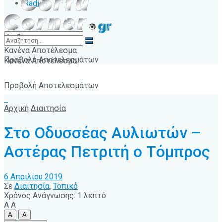
Radio
Κανένα Αποτέλεσμα
Προβολή Αποτελεσμάτων
Κανένα Αποτέλεσμα
Προβολή Αποτελεσμάτων
Αρχική
Διαιτησία
Στο Οδυσσέας Αυλιωτών –
Αστέρας Πετριτή ο Τόμπρος
6 Απριλίου 2019
Σε
Διαιτησία
,
Τοπικό
Χρόνος Ανάγνωσης: 1 λεπτό
A
A
A
A