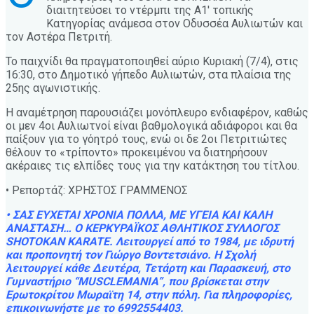
διαιτητεύσει το ντέρμπι της Α1′ τοπικής
Κατηγορίας ανάμεσα στον Οδυσσέα Αυλιωτών και
τον Αστέρα Πετριτή.
Το παιχνίδι θα πραγματοποιηθεί αύριο Κυριακή (7/4), στις
16:30, στο Δημοτικό γήπεδο Αυλιωτών, στα πλαίσια της
25ης αγωνιστικής.
Η αναμέτρηση παρουσιάζει μονόπλευρο ενδιαφέρον, καθώς
οι μεν 4οι Αυλιωτνοί είναι βαθμολογικά αδιάφοροι και θα
παίξουν για το γόητρό τους, ενώ οι δε 2οι Πετριτιώτες
θέλουν το «τρίποντο» προκειμένου να διατηρήσουν
ακέραιες τις ελπίδες τους για την κατάκτηση του τίτλου.
• Ρεπορτάζ: ΧΡΗΣΤΟΣ ΓΡΑΜΜΕΝΟΣ
• ΣΑΣ ΕΥΧΕΤΑΙ ΧΡΟΝΙΑ ΠΟΛΛΑ, ΜΕ ΥΓΕΙΑ ΚΑΙ ΚΑΛΗ
ΑΝΑΣΤΑΣΗ… Ο ΚΕΡΚΥΡΑΪΚΟΣ ΑΘΛΗΤΙΚΟΣ ΣΥΛΛΟΓΟΣ
SHOTOKAN KARATE. Λειτουργεί από το 1984, με ιδρυτή
και προπονητή τον Γιώργο Βοντετσιάνο. Η Σχολή
λειτουργεί κάθε Δευτέρα, Τετάρτη και Παρασκευή, στο
Γυμναστήριο “MUSCLEMANIA”, που βρίσκεται στην
Ερωτοκρίτου Μωραϊτη 14, στην πόλη. Για πληροφορίες,
επικοινωνήστε με το 6992554403.