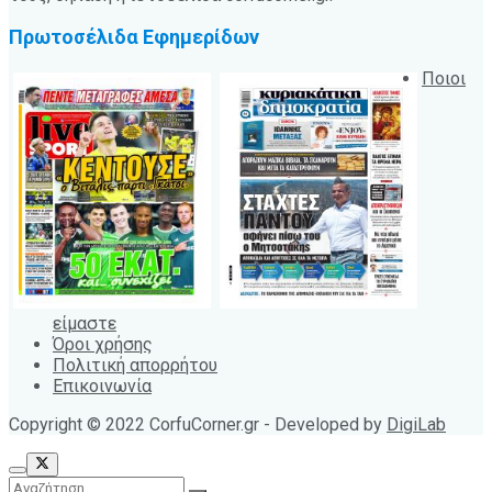
Πρωτοσέλιδα Εφημερίδων
Ποιοι
είμαστε
Όροι χρήσης
Πολιτική απορρήτου
Επικοινωνία
Copyright © 2022 CorfuCorner.gr - Developed by
DigiLab