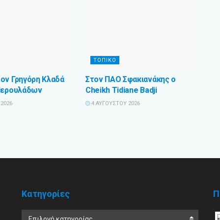
ΤΟΠΙΚΟ
ον Γρηγόρη Κλαδά
Στον ΠΑΟ Σφακιανάκης ο
Περουλάδων
Cheikh Tidiane Badji
2026
4 ΑΥΓΟΎΣΤΟΥ 2026
Κατηγορίες
Π
Επιλογή κατηγορίας