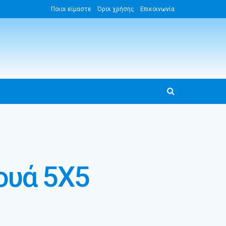
Ποιοι είμαστε
Όροι χρήσης
Επικοινωνία
νουά 5Χ5