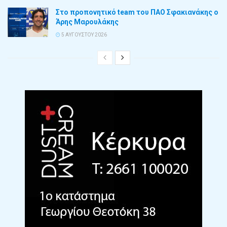
Στο προπονητικό team του ΠΑΟ Σφακιανάκης ο
Άρης Μαρουλάκης
5 ΑΥΓΟΎΣΤΟΥ 2026