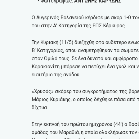
• Φωτογραφίες:
ΑΝΤΩΝΗΣ ΚΑΡΥΔΗΣ
Ο Αυγερινός Βαλανειού κέρδισε με σκορ 1-0 τ
του στην Α’ Κατηγορία της ΕΠΣ Κέρκυρας.
Την Κυριακή (11/5) διεξήχθη στο ουδέτερο ενωσ
Β’ Κατηγορίας, όπου αναμετρήθηκαν τα σωματε
στον Όμιλό τους. Σε ένα δυνατό και αμφίρροπο
Κορακιανίτη μπόρεσε να πετύχει ένα γκολ και ν
εισιτήριο της ανόδου.
«Χρυσός» σκόρερ του συγκροτήματος της βόρει
Μάριος Κυριάκης, ο οποίος δέχθηκε πάσα από τ
δίχτυα.
Στην εκπνοή του πρώτου ημιχρόνου (44′) ο Βασ
ομάδας του Μαραθιά, η οποία ολοκλήρωσε τον 