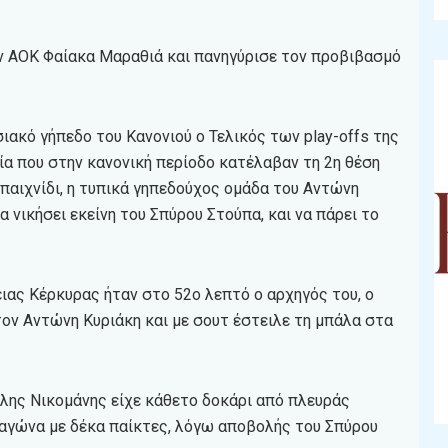
ον ΑΟΚ Φαίακα Μαραθιά και πανηγύρισε τον προβιβασμό
ιακό γήπεδο του Κανονιού ο Τελικός των play-offs της
ία που στην κανονική περίοδο κατέλαβαν τη 2η θέση
 παιχνίδι, η τυπικά γηπεδούχος ομάδα του Αντώνη
α νικήσει εκείνη του Σπύρου Στούπα, και να πάρει το
ας Κέρκυρας ήταν στο 52ο λεπτό ο αρχηγός του, ο
ον Αντώνη Κυριάκη και με σουτ έστειλε τη μπάλα στα
ίλης Νικομάνης είχε κάθετο δοκάρι από πλευράς
αγώνα με δέκα παίκτες, λόγω αποβολής του Σπύρου