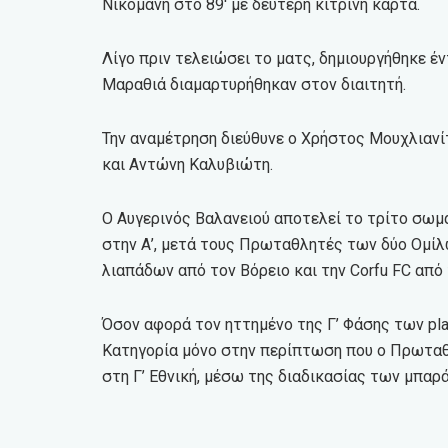
Νικομάνη στο 89′ με δεύτερη κίτρινη κάρτα.
Λίγο πριν τελειώσει το ματς, δημιουργήθηκε έν
Μαραθιά διαμαρτυρήθηκαν στον διαιτητή.
Την αναμέτρηση διεύθυνε ο Χρήστος Μουχλιανίτ
και Αντώνη Καλυβιώτη.
Ο Αυγερινός Βαλανειού αποτελεί το τρίτο σωμα
στην Α’, μετά τους Πρωταθλητές των δύο Ομί
λιαπάδων από τον Βόρειο και την Corfu FC από 
Όσον αφορά τον ηττημένο της Γ’ Φάσης των pla
Κατηγορία μόνο στην περίπτωση που ο Πρωταθλ
στη Γ’ Εθνική, μέσω της διαδικασίας των μπαρά