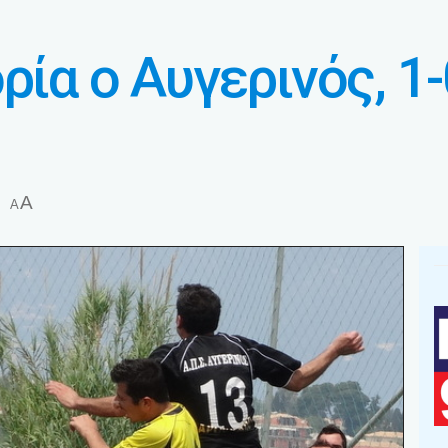
ρία ο Αυγερινός, 1
A
A