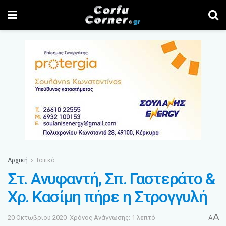
Αρχική
Τοπικό
Στ. Ανυφαντή, Σπ. Γαστεράτο &
Χρ. Κασίμη πήρε η Στρογγυλή
A
20 Οκτωβρίου 2020
Χρόνος Ανάγνωσης: 1 λεπτό
A