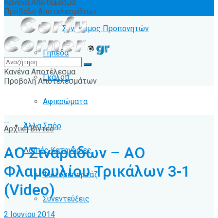
Κανένα Αποτέλεσμα
Ειδήσεις
Προβολή Αποτελεσμάτων
Σύνδεσμος Προπονητών
Γήπεδα
Κανένα Αποτέλεσμα
Γκάλοπ
Προβολή Αποτελεσμάτων
Αφιερώματα
Άλλα Σπόρ
Αρχική
Βίντεο
ΑΟ Σιναράδων – ΑΟ
Λοιπές Κατηγορίες
Φλαμουλίου Τρικάλων 3-1
Φωτορεπορτάζ
(Video)
Συνεντεύξεις
2 Ιουνίου 2014