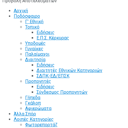
Προβολή Αποτελεσμάτων
Αρχική
Ποδόσφαιρο
Γ’ Εθνική
Τοπικό
Ειδήσεις
Ε.Π.Σ. Κέρκυρας
Υποδομές
Γυναίκες
Παλαίμαχοι
Διαιτησία
Ειδήσεις
Διαιτητές Εθνικών Κατηγοριών
ΣΔΠΚ-ΕΔ/ΕΠΣΚ
Προπονητές
Ειδήσεις
Σύνδεσμος Προπονητών
Γήπεδα
Γκάλοπ
Αφιερώματα
Άλλα Σπόρ
Λοιπές Κατηγορίες
Φωτορεπορτάζ