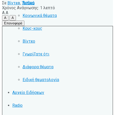
Άρθρα
Σε
Βίντεο
,
Τοπικό
Χρόνος Ανάγνωσης: 1 λεπτό
A
A
Κοινωνικά θέματα
A
A
Επαναφορά
Κους-κους
Βίντεο
Γνωρίζατε ότι
Διάφορα θέματα
Ειδική θεματολογία
Αρχείο Ειδήσεων
Radio