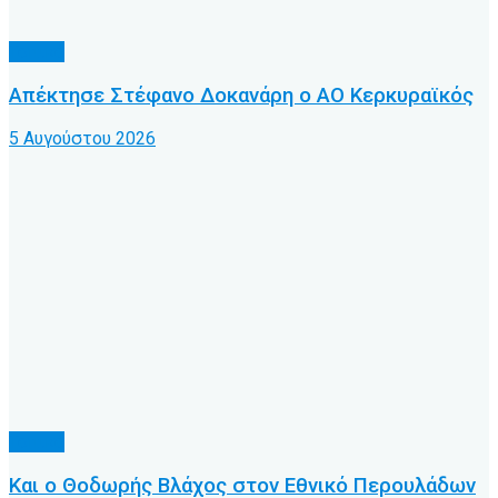
Τοπικό
Απέκτησε Στέφανο Δοκανάρη ο ΑΟ Κερκυραϊκός
5 Αυγούστου 2026
Τοπικό
Και ο Θοδωρής Βλάχος στον Εθνικό Περουλάδων