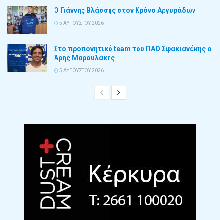
Ο Γιάννης Βλάσσης στον Κρόνο Αργυράδων
5 ΑΥΓΟΎΣΤΟΥ 2026
Στο προπονητικό team του ΠΑΟ Σφακιανάκης ο
Άρης Μαρουλάκης
5 ΑΥΓΟΎΣΤΟΥ 2026