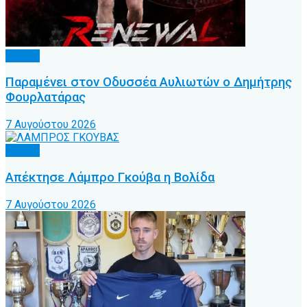
Τοπικό
Παραμένει στον Οδυσσέα Αυλιωτών ο Δημήτρης
Φουρλατάρας
7 Αυγούστου 2026
Τοπικό
Απέκτησε Λάμπρο Γκούβα η Βολίδα
7 Αυγούστου 2026