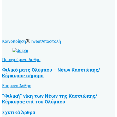
Κοινοποίηση
Tweet
Αποστολή
Προηγούμενο Άρθρο
Φιλικό ματς Ολύμπου – Νέων Κασσιώπης/
Κέρκυρας σήμερα
Επόμενο Άρθρο
“Φιλική” νίκη των Νέων της Κασσιώπης/
Κέρκυρας επί του Ολύμπου
Σχετικά
Άρθρα