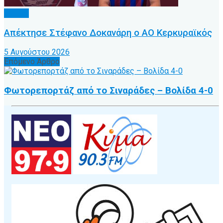
Τοπικό
Απέκτησε Στέφανο Δοκανάρη ο ΑΟ Κερκυραϊκός
5 Αυγούστου 2026
Επόμενο Άρθρο
Φωτορεπορτάζ από το Σιναράδες – Βολίδα 4-0