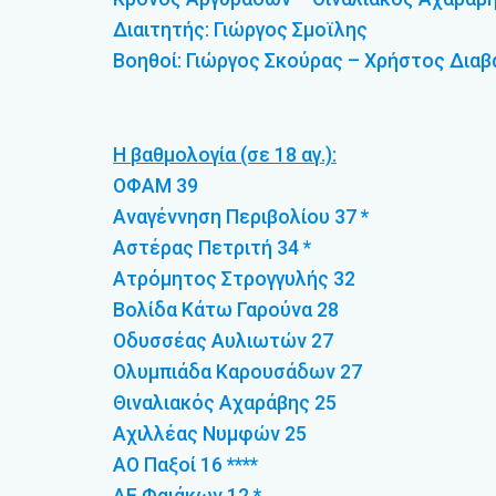
Διαιτητής: Γιώργος Σμοϊλης
Βοηθοί: Γιώργος Σκούρας – Χρήστος Διαβ
Η βαθμολογία (σε 18 αγ.):
ΟΦΑΜ 39
Αναγέννηση Περιβολίου 37 *
Αστέρας Πετριτή 34 *
Ατρόμητος Στρογγυλής 32
Βολίδα Κάτω Γαρούνα 28
Οδυσσέας Αυλιωτών 27
Ολυμπιάδα Καρουσάδων 27
Θιναλιακός Αχαράβης 25
Αχιλλέας Νυμφών 25
ΑΟ Παξοί 16 ****
ΑΕ Φαιάκων 12 *