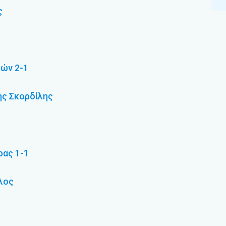
ς
ών 2-1
ης Σκορδίλης
ας 1-1
λος