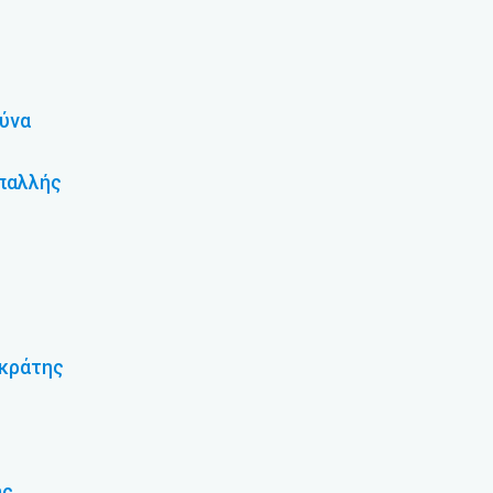
ύνα
Μπαλλής
γκράτης
ης