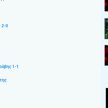
 2-0
ράβης 1-1
ρτης