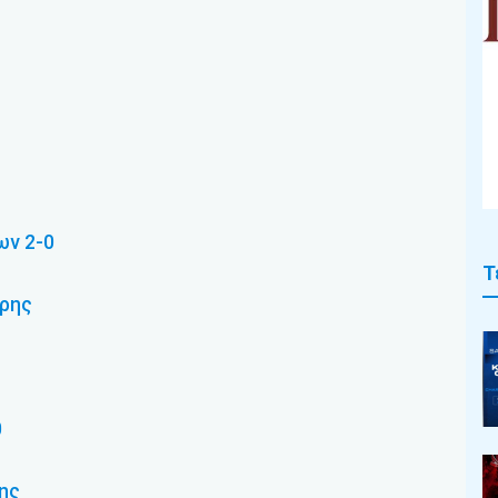
ων 2-0
Τ
άρης
0
ης