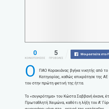
0
5
Μοιραστείτε στο 
ΚΟΙΝΟΠΟΙΗΣΕΙΣ
ΠΡΟΒΟΛΕΣ
Ο
ΠΑΟ Κορακιάνας βγήκε νικητής από το 
Κατηγορίας, καθώς επικράτησε της ΑΕ
του στην πρώτη φετινή της ήττα.
Το «συγκρότημα» του Κώστα Σαββανή έκανε, έτσ
Πρωταθλητή Χειμώνα, καθότι η λήξη του Α’ Γύ
φιγουράρει μόνη στο… ρετιρέ της κατάταξης.