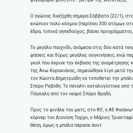
Ο αγώνας διεξήχθη σήμερα Σάββατο (22/1), στ
ενώπιον πολύ κόσμου (περίπου 300 ατόμων στον
έδρα, τυπικά γηπεδούχος, βάσει προγράμματος,
Το μεγάλο παιχνίδι, ανάμεσα στις δύο κατά τε
φάσεις και δίχως μεγάλες συγκινήσεις, ενώ πε
γκολ που έκρινε την έκβαση της αναμέτρησης 
της Άνω Κορακιάνας, σημειώθηκε λίγο μετά την
τον Κώστα Δημητριάδη να τοποθετεί την μπάλα
Σπύρο Ρεβύθη. Το πέναλτι καταλογίστηκε από 
Πάγκαλη από τον νεαρό Σπύρο Βραδή.
Προς το φινάλε του ματς, στο 85′, η ΑΕ Φαιάκω
κόρνερ του Διονύση Ταχίρι, ο Μάριος Τριανταφ
θέση, όμως η μπάλα πέρασε άουτ.