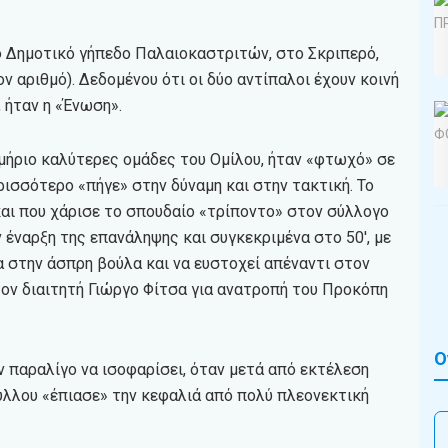
ο Δημοτικό γήπεδο Παλαιοκαστριτών, στο Σκριπερό,
 αριθμό). Δεδομένου ότι οι δύο αντίπαλοι έχουν κοινή
 ήταν η «Ένωση».
κμήριο καλύτερες ομάδες του Ομίλου, ήταν «φτωχό» σε
ρισσότερο «πήγε» στην δύναμη και στην τακτική. Το
και που χάρισε το σπουδαίο «τρίποντο» στον σύλλογο
 έναρξη της επανάληψης και συγκεκριμένα στο 50′, με
 στην άσπρη βούλα και να ευστοχεί απέναντι στον
τον διαιτητή Γιώργο Φίτσα για ανατροπή του Προκόπη
Ο
ν παραλίγο να ισοφαρίσει, όταν μετά από εκτέλεση
ύλλου «έπιασε» την κεφαλιά από πολύ πλεονεκτική