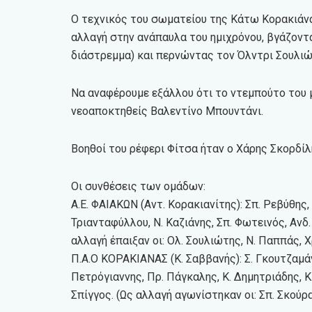
Ο τεχνικός του σωματείου της Κάτω Κορακιάν
αλλαγή στην ανάπαυλα του ημιχρόνου, βγάζοντ
διάστρεμμα) και περνώντας τον Όλντρι Σουλιώ
Να αναφέρουμε εξάλλου ότι το ντεμπούτο του
νεοαποκτηθείς Βαλεντίνο Μπουντάνι.
Βοηθοί του ρέφερι Φίτσα ήταν ο Χάρης Σκορδίλ
Οι συνθέσεις των ομάδων:
Α.Ε. ΦΑΙΑΚΩΝ (Αντ. Κορακιανίτης): Σπ. Ρεβύθης, 
Τριανταφύλλου, Ν. Καζιάνης, Σπ. Φωτεινός, Ανδ
αλλαγή έπαιξαν οι: Ολ. Σουλιώτης, Ν. Παππάς, Χ
Π.Α.Ο ΚΟΡΑΚΙΑΝΑΣ (Κ. Σαββανής): Σ. Γκουτζαμάν
Πετρόγιαννης, Πρ. Πάγκαλης, Κ. Δημητριάδης, Κ.
Σπίγγος. (Ως αλλαγή αγωνίστηκαν οι: Σπ. Σκούρα