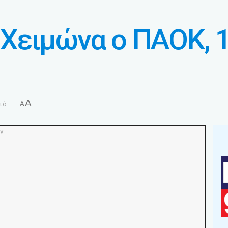
Χειμώνα ο ΠΑΟΚ, 1
A
τό
A