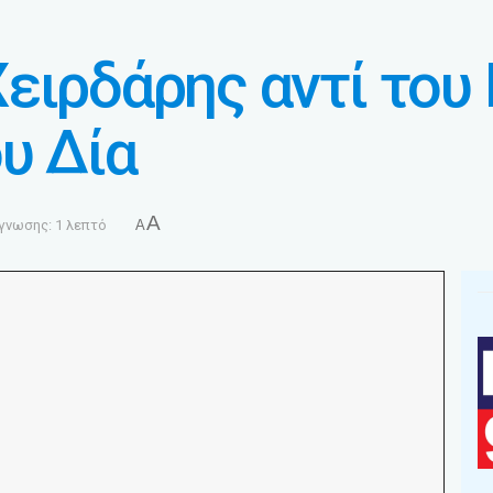
ειρδάρης αντί του
υ Δία
A
γνωσης: 1 λεπτό
A