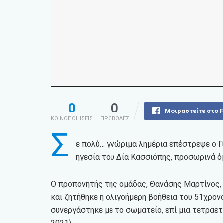
0
0
Μοιραστείτε στο 
ΚΟΙΝΟΠΟΙΗΣΕΙΣ
ΠΡΟΒΟΛΕΣ
Σ
ε πολύ… γνώριμα λημέρια επέστρεψε ο Γι
ηγεσία του Δία Κασσιόπης, προσωρινά ό
Ο προπονητής της ομάδας, Θανάσης Μαρτίνος, νο
και ζητήθηκε η ολιγοήμερη βοήθεια του 51χρο
συνεργάστηκε με το σωματείο, επί μια τετραετί
2021).