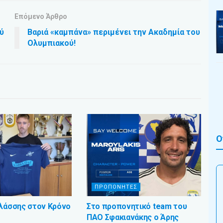
Επόμενο Άρθρο
ύ
Βαριά «καμπάνα» περιμένει την Ακαδημία του
Ολυμπιακού!
Ο
ΠΡΟΠΟΝΗΤΕΣ
Βλάσσης στον Κρόνο
Στο προπονητικό team του
ΠΑΟ Σφακιανάκης ο Άρης