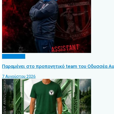
Προπονητές
Παραμένει στο προπονητικό team του Οδυσσέα Α
7 Αυγούστου 2026