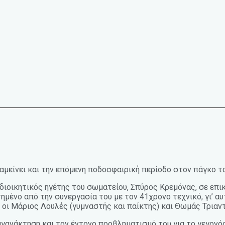
αμείνει και την επόμενη ποδοσφαιρική περίοδο στον πάγκο τ
οικητικός ηγέτης του σωματείου, Σπύρος Κρεμόνας, σε επικ
μένο από την συνεργασία του με τον 41χρονο τεχνικό, γι’ αυτ
ν οι Μάριος Λουλές (γυμναστής και παίκτης) και Θωμάς Τρι
αγανάκτηση και τον έντονο προβληματισμό του για το γεγονός