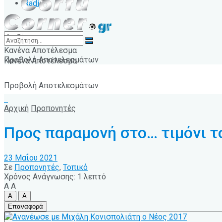
Radio
Κανένα Αποτέλεσμα
Προβολή Αποτελεσμάτων
Κανένα Αποτέλεσμα
Προβολή Αποτελεσμάτων
Αρχική
Προπονητές
Προς παραμονή στο… τιμόνι τ
23 Μαΐου 2021
Σε
Προπονητές
,
Τοπικό
Χρόνος Ανάγνωσης: 1 λεπτό
A
A
A
A
Επαναφορά