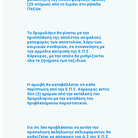
(25 ατόμων) από το λιμάνι στο γήπεδο
Παξών.
Το δρομολόγιο θα γίνεται με την
προϋπόθεση της απολύτου ασφαλούς
μεταφοράς των αποστολών, λόγω των
καιρικών συνθηκών, σε συνεννόηση με
την αρμόδια επιτροπή της Ε.Π.Σ.
Κέρκυρας, με την οποία θα ρυθμίζονται
όλα τα ζητήματα των ταξιδιών.
Η αμοιβή θα καταβάλλεται σε κάθε
περίπτωση από την Ε.Π.Σ. Κέρκυρας εντός
δύο (2) ημερών από την εκτέλεση του
δρομολογίου με την κατάθεση του
προβλεπόμενου παραστατικού.
Για ότι δεν προβλέπεται σε αυτήν την
πρόσκληση εκδήλωσης ενδιαφέροντος θα
ρυθμίζεται με απόφαση του Δ.Σ της Ε.Π.Σ.