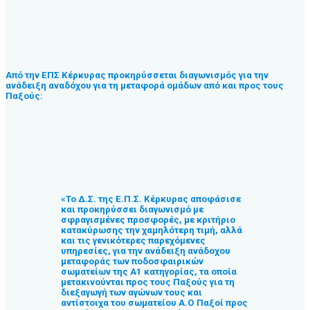
Από την ΕΠΣ Κέρκυρας προκηρύσσεται διαγωνισμός για την
ανάδειξη αναδόχου για τη μεταφορά ομάδων από και προς τους
Παξούς:
«Το Δ.Σ. της Ε.Π.Σ. Κέρκυρας αποφάσισε
και προκηρύσσει διαγωνισμό με
σφραγισμένες προσφορές, με κριτήριο
κατακύρωσης την χαμηλότερη τιμή, αλλά
και τις γενικότερες παρεχόμενες
υπηρεσίες, για την ανάδειξη ανάδοχου
μεταφοράς των ποδοσφαιρικών
σωματείων της Α1 κατηγορίας, τα οποία
μετακινούνται προς τους Παξούς για τη
διεξαγωγή των αγώνων τους και
αντίστοιχα του σωματείου Α.Ο Παξοί προς