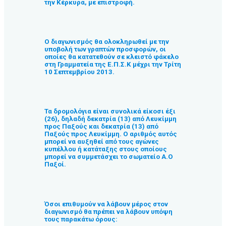
την Κέρκυρα, με επιστροφή.
Ο διαγωνισμός θα ολοκληρωθεί με την
υποβολή των γραπτών προσφορών, οι
οποίες θα κατατεθούν σε κλειστό φάκελο
στη Γραμματεία της Ε.Π.Σ.Κ μέχρι την Τρίτη
10 Σεπτεμβρίου 2013.
Τα δρομολόγια είναι συνολικά είκοσι έξι
(26), δηλαδή δεκατρία (13) από Λευκίμμη
προς Παξούς και δεκατρία (13) από
Παξούς προς Λευκίμμη. Ο αριθμός αυτός
μπορεί να αυξηθεί από τους αγώνες
κυπέλλου ή κατάταξης στους οποίους
μπορεί να συμμετάσχει το σωματείο Α.Ο
Παξοί.
Όσοι επιθυμούν να λάβουν μέρος στον
διαγωνισμό θα πρέπει να λάβουν υπόψη
τους παρακάτω όρους: