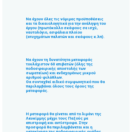
Να έχουν όλες τις νόμιμες προϋποθέσεις
και τα δικαιολογητικά για την ανάληψη του
έργου (πρωτόκολλο σκάφους σε ισχύ,
ναυτολόγιο, ασφάλεια πλοίου
(ατυχημάτων πελατών και σκάφους κ.λπ).
Να έχουν τη δυνατότητα μεταφοράς
τουλάχιστον 60 επιβατών (όλης της
ποδοσφαιρικής αποστολής των
σωματείων) και ενδεχομένως μικρού
αριθμού φιλάθλων.
Θα συνταχθεί ειδικό συμφωνητικό που θα
περιλαμβάνει όλους τους όρους της
μεταφοράς.
Η μεταφορά θα γίνεται από το λιμάνι της
Λευκίμμης μέχρι τους Παξούς με
επιστροφή και αντίστροφα. Στην
προσφορά θα περιλαμβάνεται και η
μετακίνηση της ποδοσφαιρικής ομάδας