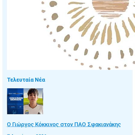
Τελευταία Νέα
Ο Γιώργος Κόκκινος στον ΠΑΟ Σφακιανάκης