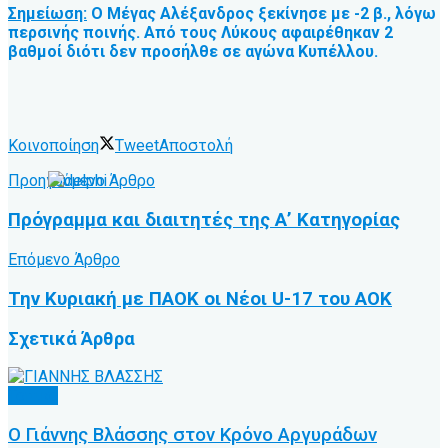
Σημείωση:
Ο Μέγας Αλέξανδρος ξεκίνησε με -2 β., λόγω
περσινής ποινής. Από τους Λύκους αφαιρέθηκαν 2
βαθμοί διότι δεν προσήλθε σε αγώνα Κυπέλλου.
Κοινοποίηση
Tweet
Αποστολή
Προηγούμενο Άρθρο
Πρόγραμμα και διαιτητές της Α’ Κατηγορίας
Επόμενο Άρθρο
Την Κυριακή με ΠΑΟΚ οι Νέοι U-17 του ΑΟΚ
Σχετικά
Άρθρα
Τοπικό
Ο Γιάννης Βλάσσης στον Κρόνο Αργυράδων