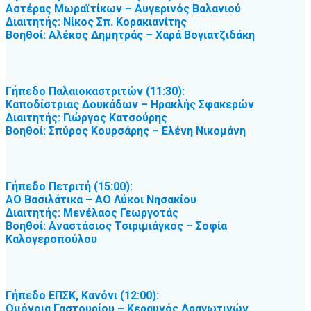
Αστέρας Μωραϊτίκων – Αυγερινός Βαλανιού
Διαιτητής: Νίκος Σπ. Κορακιανίτης
Βοηθοί: Αλέκος Δημητράς – Χαρά Βογιατζιδάκη
Γήπεδο Παλαιοκαστριτών (11:30):
Καποδίστριας Δουκάδων – Ηρακλής Σφακερών
Διαιτητής: Γιώργος Κατσούρης
Βοηθοί: Σπύρος Κουρσάρης – Ελένη Νικομάνη
Γήπεδο Πετριτή (15:00):
ΑΟ Βασιλάτικα – ΑΟ Λύκοι Νησακίου
Διαιτητής: Μενέλαος Γεωργοτάς
Βοηθοί: Αναστάσιος Τσιριμιάγκος – Σοφία
Καλογεροπούλου
Γήπεδο ΕΠΣΚ, Κανόνι (12:00):
Ομόνοια Γαστουρίου – Κεραυνός Δραγωτινών