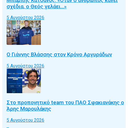
Μπάμπης Κατσάνος: «Όταν ο άνθρωπος κάνει
σχέδια, ο Θεός γελάει…»
5 Αυγούστου 2026
Ο Γιάννης Βλάσσης στον Κρόνο Αργυράδων
5 Αυγούστου 2026
Στο προπονητικό team του ΠΑΟ Σφακιανάκης ο
Άρης Μαρουλάκης
5 Αυγούστου 2026