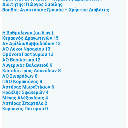
Διαιτητής: Γιώργος Σμοϊλης
Βοηθοί: Αναστάσιος Γραικός – Χρήστος Διαβάτης
Η βαθμολογία (σε 6 αγ.):
Κεραυνός Δραγωτινών 15
ΑΕ Αρίλλα/Καββαδάδων 13
ΑΟ Λύκοι Νησακίου 13
Ομόνοια Γαστουρίου 13
ΑΟ Βασιλάτικα 12
Αυγερινός Βαλανειού 9
Καποδίστριας Δουκάδων 8
ΑΟ Σιναράδων 8
ΠΑΟ Κορακιάνας 8
Αστέρας Μωραϊτίκων 6
Ηρακλής Σφακερών 4
Μέγας Αλέξανδρος 4
Αστέρας Σπαρτύλα 2
Κεραυνός Ποταμού 0