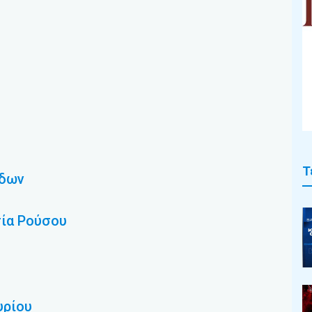
Τ
άδων
σία Ρούσου
υρίου