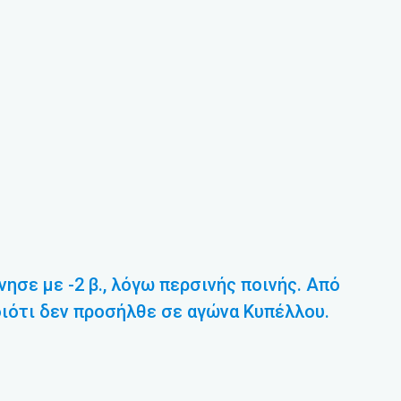
ησε με -2 β., λόγω περσινής ποινής. Από
διότι δεν προσήλθε σε αγώνα Κυπέλλου.