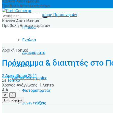
Κανένα Αποτέλεσμα
Ειδήσεις
Προβολή Αποτελεσμάτων
Σύνδεσμος Προπονητών
Κανένα Αποτέλεσμα
Προβολή Αποτελεσμάτων
Γήπεδα
Γκάλοπ
Αρχική
Τοπικό
Αφιερώματα
Πρόγραμμα & διαιτητές στο Π
Άλλα Σπόρ
2 Δεκεμβρίου 2011
Λοιπές Κατηγορίες
Σε
Τοπικό
Χρόνος Ανάγνωσης: 1 λεπτό
A
A
Φωτορεπορτάζ
A
A
Επαναφορά
Συνεντεύξεις