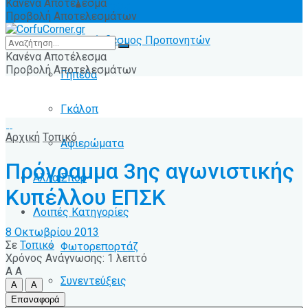
Κανένα Αποτέλεσμα
Ειδήσεις
Προβολή Αποτελεσμάτων
Σύνδεσμος Προπονητών
Κανένα Αποτέλεσμα
Προβολή Αποτελεσμάτων
Γήπεδα
Γκάλοπ
Αρχική
Τοπικό
Αφιερώματα
Πρόγραμμα 3ης αγωνιστικής
Άλλα Σπόρ
Κυπέλλου ΕΠΣΚ
Λοιπές Κατηγορίες
8 Οκτωβρίου 2013
Σε
Τοπικό
Φωτορεπορτάζ
Χρόνος Ανάγνωσης: 1 λεπτό
A
A
Συνεντεύξεις
A
A
Επαναφορά