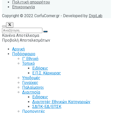
Πολιτική απορρήτου
Επικοινωνία
Copyright © 2022 CorfuCorner.gr - Developed by
DigiLab
Κανένα Αποτέλεσμα
Προβολή Αποτελεσμάτων
Αρχική
Ποδόσφαιρο
Γ’ Εθνική
Τοπικό
Ειδήσεις
Ε.Π.Σ. Κέρκυρας
Υποδομές
Γυναίκες
Παλαίμαχοι
Διαιτησία
Ειδήσεις
Διαιτητές Εθνικών Κατηγοριών
ΣΔΠΚ-ΕΔ/ΕΠΣΚ
Προπονητές