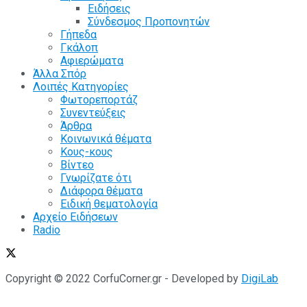
Ειδήσεις
Σύνδεσμος Προπονητών
Γήπεδα
Γκάλοπ
Αφιερώματα
Άλλα Σπόρ
Λοιπές Κατηγορίες
Φωτορεπορτάζ
Συνεντεύξεις
Άρθρα
Κοινωνικά θέματα
Κους-κους
Βίντεο
Γνωρίζατε ότι
Διάφορα θέματα
Ειδική θεματολογία
Αρχείο Ειδήσεων
Radio
Copyright © 2022 CorfuCorner.gr - Developed by
DigiLab