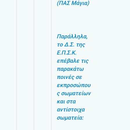
(ΠΑΣ Μάγια)
Παράλληλα,
το Δ.Σ. της
Ε.Π.Σ.Κ.
επέβαλε τις
παρακάτω
ποινές σε
εκπροσώπου
ς σωματείων
και στα
αντίστοιχα
σωματεία: