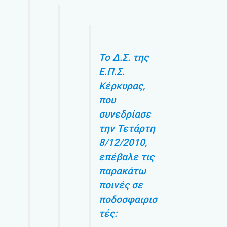
Το Δ.Σ. της
Ε.Π.Σ.
Κέρκυρας,
που
συνεδρίασε
την Τετάρτη
8/12/2010,
επέβαλε τις
παρακάτω
ποινές σε
ποδοσφαιρισ
τές: