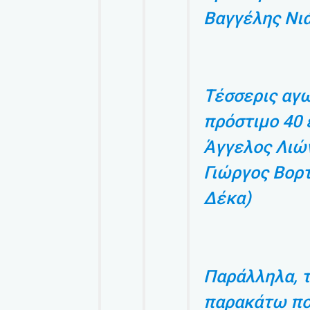
Βαγγέλης Νι
Τέσσερις αγω
πρόστιμο 40 
Άγγελος Λιών
Γιώργος Βορτ
Δέκα)
Παράλληλα, τ
παρακάτω πο