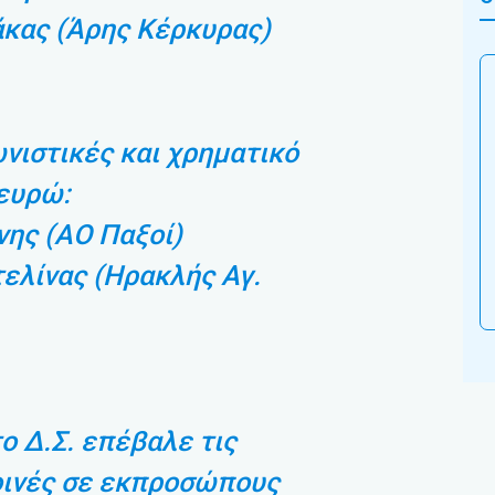
άκας (Άρης Κέρκυρας)
νιστικές και χρηματικό
ευρώ:
ης (ΑΟ Παξοί)
ελίνας (Ηρακλής Αγ.
ο Δ.Σ. επέβαλε τις
ινές σε εκπροσώπους