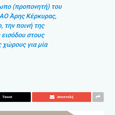
ωπο (προπονητή) του
ΑΟ Άρης Κέρκυρας,
, την ποινή της
 εισόδου στους
 χώρους για μία
Tweet
Αποστολή