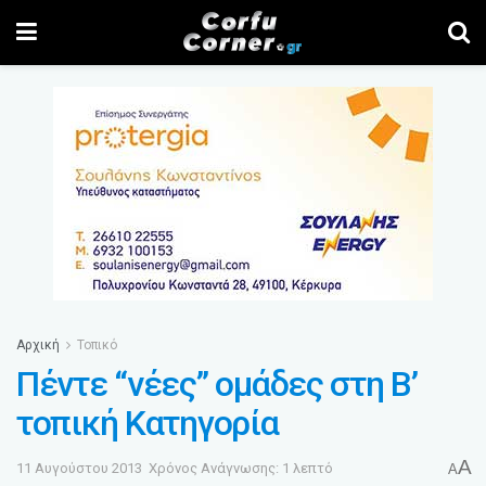
Αρχική
Τοπικό
Πέντε “νέες” ομάδες στη Β’
τοπική Κατηγορία
A
11 Αυγούστου 2013
Χρόνος Ανάγνωσης: 1 λεπτό
A