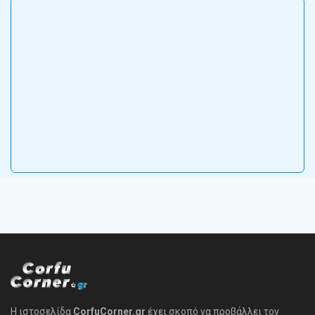
Η ιστοσελίδα
CorfuCorner.gr
έχει σκοπό να προβάλλει τον