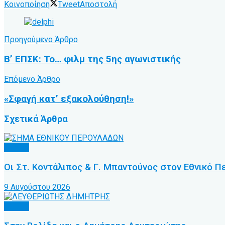
Κοινοποίηση
Tweet
Αποστολή
Προηγούμενο Άρθρο
Β’ ΕΠΣΚ: Το… φιλμ της 5ης αγωνιστικής
Επόμενο Άρθρο
«Σφαγή κατ’ εξακολούθηση!»
Σχετικά
Άρθρα
Τοπικό
Οι Στ. Κοντάλιπος & Γ. Μπαντούνος στον Εθνικό 
9 Αυγούστου 2026
Τοπικό