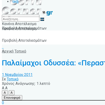
Radio
Κανένα Αποτέλεσμα
Προβολή Αποτελεσμάτων
Κανένα Αποτέλεσμα
Προβολή Αποτελεσμάτων
Αρχική
Τοπικό
Παλαίμαχοι Οδυσσέα: «Περαστ
1 Νοεμβρίου 2011
Σε
Τοπικό
Χρόνος Ανάγνωσης: 1 λεπτό
A
A
A
A
Επαναφορά
0