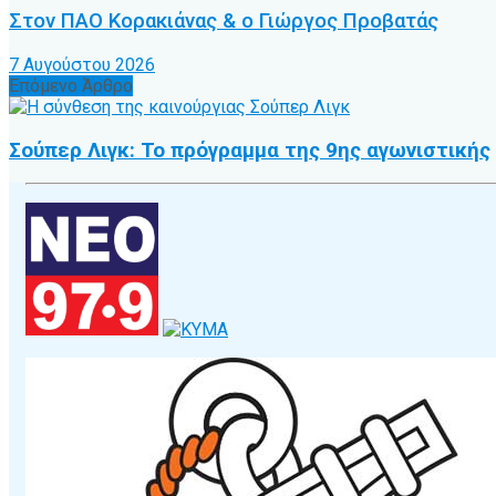
Στον ΠΑΟ Κορακιάνας & ο Γιώργος Προβατάς
7 Αυγούστου 2026
Επόμενο Άρθρο
Σούπερ Λιγκ: Το πρόγραμμα της 9ης αγωνιστικής