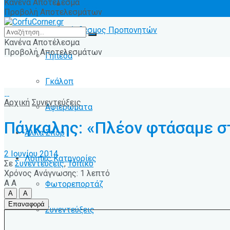
Κανένα Αποτέλεσμα
Ειδήσεις
Προβολή Αποτελεσμάτων
Σύνδεσμος Προπονητών
Κανένα Αποτέλεσμα
Προβολή Αποτελεσμάτων
Γήπεδα
Γκάλοπ
Αρχική
Συνεντεύξεις
Αφιερώματα
Πάγκαλης: «Πλέον φτάσαμε σ
Άλλα Σπόρ
2 Ιουνίου 2014
Λοιπές Κατηγορίες
Σε
Συνεντεύξεις
,
Τοπικό
Χρόνος Ανάγνωσης: 1 λεπτό
A
A
Φωτορεπορτάζ
A
A
Επαναφορά
Συνεντεύξεις