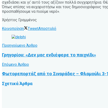
σχεδιάσει και γι’ αυτό τους αξίζουν πολλά συγχαρητήρια. 
Όπως επίσης να ευχαριστήσω και τους δημοσιογράφους της Κ
προσπαθήσουμε να πιούμε νερό».
Χρήστος Γραμμένος
Κοινοποίηση
Tweet
Αποστολή
Προηγούμενο Άρθρο
Γρηγορίου: «Δεν μας ενδιέφερε το παιχνίδι»
Επόμενο Άρθρο
Φωτορεπορτάζ από το Σιναράδες – Φλαμούλι 3-1
Σχετικά
Άρθρα