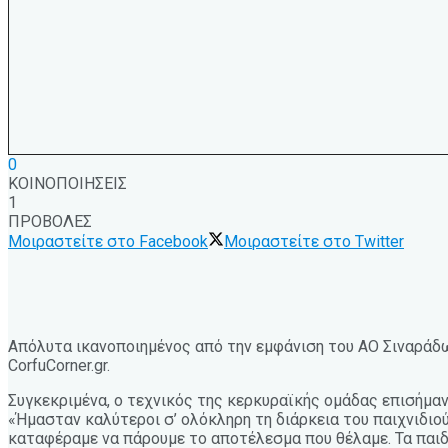
0
ΚΟΙΝΟΠΟΙΗΣΕΙΣ
1
ΠΡΟΒΟΛΕΣ
Μοιραστείτε στο Facebook
Μοιραστείτε στο Twitter
Απόλυτα ικανοποιημένος από την εμφάνιση του ΑΟ Σιναράδω
CorfuCorner.gr.
Συγκεκριμένα, ο τεχνικός της κερκυραϊκής ομάδας επισήμαν
«Ήμασταν καλύτεροι σ’ ολόκληρη τη διάρκεια του παιχνιδιού
καταφέραμε να πάρουμε το αποτέλεσμα που θέλαμε. Τα παιδ