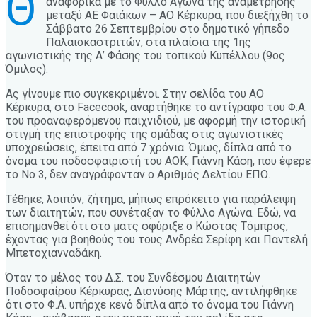
Θ
αναφορικά με το Φύλλο Αγώνα της αναμέτρησης
μεταξύ ΑΕ Φαιάκων – ΑΟ Κέρκυρα, που διεξήχθη το
Σάββατο 26 Σεπτεμβρίου στο δημοτικό γήπεδο
Παλαιοκαστριτών, στα πλαίσια της 1ης
αγωνιστικής της Α’ Φάσης του τοπικού Κυπέλλου (9ος
Όμιλος).
Ας γίνουμε πιο συγκεκριμένοι. Στην σελίδα του ΑΟ
Κέρκυρα, στο Facecook, αναρτήθηκε το αντίγραφο του Φ.Α.
του προαναφερόμενου παιχνιδιού, με αφορμή την ιστορική
στιγμή της επιστροφής της ομάδας στις αγωνιστικές
υποχρεώσεις, έπειτα από 7 χρόνια. Όμως, δίπλα από το
όνομα του ποδοσφαιριστή του ΑΟΚ, Γιάννη Κάση, που έφερε
το Νο 3, δεν αναγράφονταν ο Αριθμός Δελτίου ΕΠΟ.
Τέθηκε, λοιπόν, ζήτημα, μήπως επρόκειτο για παράλειψη
των διαιτητών, που συνέταξαν το Φύλλο Αγώνα. Εδώ, να
επισημανθεί ότι στο ματς σφύριξε ο Κώστας Τόμπρος,
έχοντας για βοηθούς του τους Ανδρέα Σερίφη και Παντελή
Μπετοχιανναδάκη.
Όταν το μέλος του Δ.Σ. του Συνδέσμου Διαιτητών
Ποδοσφαίρου Κέρκυρας, Διονύσης Μάρτης, αντιλήφθηκε
ότι στο Φ.Α. υπήρχε κενό δίπλα από το όνομα του Γιάννη