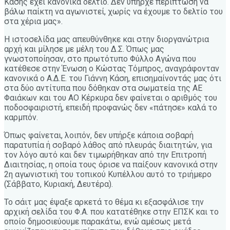
Κάσης έχει κανονικά δελτίο. Δεν υπήρχε περίπτωση να
βάλω παίκτη να αγωνιστεί, χωρίς να έχουμε το δελτίο του
στα χέρια μας».
Η ιστοσελίδα μας απευθύνθηκε και στην διοργανώτρια
αρχή και μίλησε με μέλη του Δ.Σ. Όπως μας
γνωστοποίησαν, στο πρωτότυπο Φύλλο Αγώνα που
κατέθεσε στην Ένωση ο Κώστας Τόμπρος, αναγράφονταν
κανονικά ο Α.Δ.Ε. του Γιάννη Κάση, επισημαίνοντάς μας ότι
στα δύο αντίτυπα που δόθηκαν στα σωματεία της ΑΕ
Φαιάκων και του ΑΟ Κέρκυρα δεν φαίνεται ο αριθμός του
ποδοσφαιριστή, επειδή προφανώς δεν «πάτησε» καλά το
καρμπόν.
Όπως φαίνεται, λοιπόν, δεν υπήρξε κάποια σοβαρή
παρατυπία ή σοβαρό λάθος από πλευράς διαιτητών, για
τον λόγο αυτό και δεν τιμωρήθηκαν από την Επιτροπή
Διαιτησίας, η οποία τους όρισε να παίξουν κανονικά στην
2η αγωνιστική του τοπικού Κυπέλλου αυτό το τριήμερο
(Σάββατο, Κυριακή, Δευτέρα).
Το σάιτ μας έψαξε αρκετά το θέμα κι εξασφάλισε την
αρχική σελίδα του Φ.Α. που κατατέθηκε στην ΕΠΣΚ και το
οποίο δημοσιεύουμε παρακάτω, ενώ αμέσως μετά