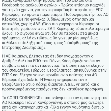
Κάση, «ανέβασε» στην προσωπική του σελίδα στο
Facebook το ακόλουθο σχόλιο: «Πρώτο επίσημο παιχνίδι
για τη νέα χρονιά, για την κερκυραϊκή διαιτησία της ΕΠΣ
Κέρκυρας, το πρώτο παράπτωμα.. Ποδοσφαιριστής του ΑΟ
Κέρκυρα, με Νο φανέλας 3, δηλωμένος στην αρχική
εντεκάδα, χωρίς ΑΔΕ. (Όσο πιο γρήγορα οι Κερκυραίοι
διαιτητές γυρίσουν στον ΣΔΠ Κέρκυρας τόσο καλύτερα για
όλους. Το σίγουρο είναι ότι δεν θα περάσει στα μικρά
γράμματα , αλλά αντιθέτως θα γίνει με μία μικρή έως
καθόλου επίπληξη από τους τρεις “αδιάφθορους” της
Επιτροπής Διαιτησίας)».
Η ΑΕ Φαιάκων, βλέποντας ότι δεν αναγράφονταν ο
Αριθμός Δελτίου ΕΠΟ του Γιάννη Κάση, έψαξε να δει αν
συμβαίνει κάτι το αντικανονικό. Το διοικητικό στέλεχος
του σωματείου, Γιώργος Θεοφύλακτος, απευθύνθηκε στην
ΕΠΣΚ και ζήτησε να ενημερωθεί αν ο παίκτης του ΑΟ
Κέρκυρα έχει δελτίο. Η Ένωση ενημέρωσε τον κ.
Θεοφύλακτο ότι ο Κάσης διαθέτει Α.Δ.Ε., γι’ αυτό και ο
προαναφερόμενος παράγοντας δεν κατέθεσε προσφυγή.
Το CORFUCORNER.GR επικοινώνησε με τον προπονητή του
ΑΟ Κέρκυρα, Γιάννη Χονδρογιάννη, ο οποίος μας ανέφερε
ρητά και κατηγορηματικά: «Όλα έγιναν νομότυπα, διότι ο