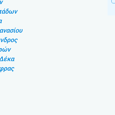
ν
πάδων
α
ανασίου
νδρος
φών
 Δέκα
φρας