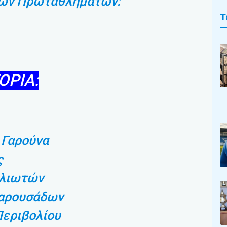
ών Πρωταθλημάτων:
Τ
ΟΡΙΑ:
 Γαρούνα
ς
υλιωτών
αρουσάδων
Περιβολίου