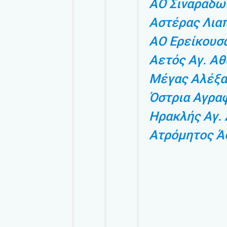
ΑΟ Σιναράδω
Αστέρας Λια
ΑΟ Ερείκουσ
Αετός Αγ. Αθ
Μέγας Αλέξα
Όστρια Αγρα
Ηρακλής Αγ.
Ατρόμητος Ά