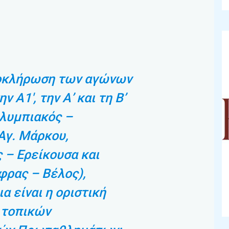
οκλήρωση των αγώνων
ν Α1′, την Α’ και τη Β’
Ολυμπιακός –
Αγ. Μάρκου,
 – Ερείκουσα και
φρας – Βέλος),
α είναι η οριστική
 τοπικών