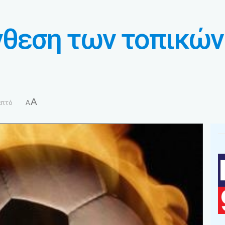
νθεση των τοπικώ
A
επτό
A