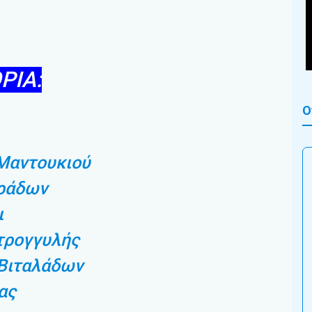
ΡΙΑ:
Ο
Μαντουκιού
ράδων
ι
τρογγυλής
Βιταλάδων
ας