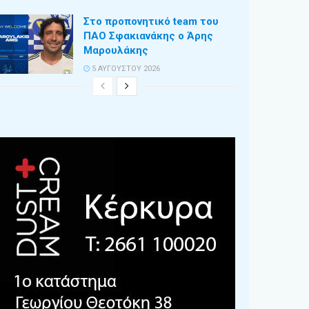
Στο προπονητικό team του
ΠΑΟ Σφακιανάκης ο Άρης
Μαρουλάκης
5 ΑΥΓΟΎΣΤΟΥ 2026