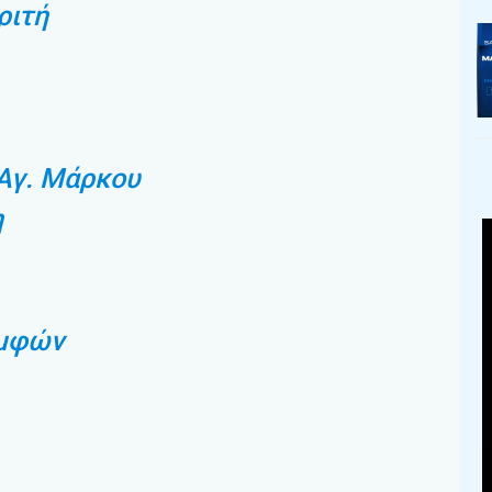
ριτή
Αγ. Μάρκου
η
υμφών