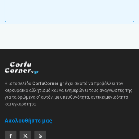
Η ιστοσελίδα
CorfuCorner.gr
έχει σκοπό να προβάλλει τον
κερκυραϊκό αθλητισμό και να ενημερώνει τους αναγνώστες της
για τα δρώμενα σ' αυτόν, με υπευθυνότητα, αντικειμενικότητα
και εγκυρότητα.
Ακολουθήστε μας