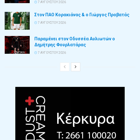
7 ΑΥΓΟΎΣΤΟΥ 2026
Στον ΠΑΟ Κορακιάνας & ο Γιώργος Προβατάς
7 ΑΥΓΟΎΣΤΟΥ 2026
Παραμένει στον Οδυσσέα Αυλιωτών ο
Δημήτρης Φουρλατάρας
7 ΑΥΓΟΎΣΤΟΥ 2026