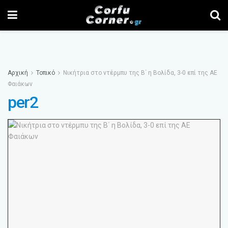
Αρχική
Τοπικό
Νικήτρια στο ντέρμπυ της Β΄ η Βολίδα, 3-0 επί της ΑΕ
Φαιάκων
per2