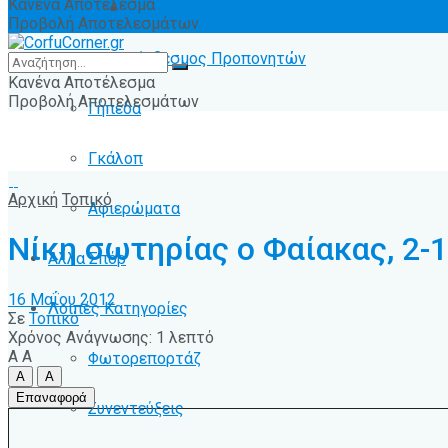
Κανένα Αποτέλεσμα
Ειδήσεις
Προβολή Αποτελεσμάτων
Σύνδεσμος Προπονητών
Κανένα Αποτέλεσμα
Προβολή Αποτελεσμάτων
Γήπεδα
Γκάλοπ
Αρχική
Τοπικό
Αφιερώματα
Νίκη σωτηρίας ο Φαίακας, 2-1
Άλλα Σπόρ
16 Μαΐου 2012
Λοιπές Κατηγορίες
Σε
Τοπικό
Χρόνος Ανάγνωσης: 1 λεπτό
A
A
Φωτορεπορτάζ
A
A
Επαναφορά
Συνεντεύξεις