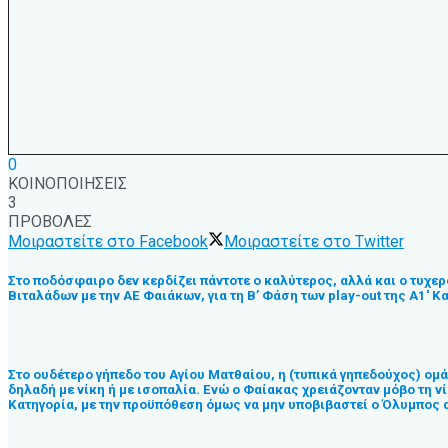
0
ΚΟΙΝΟΠΟΙΗΣΕΙΣ
3
ΠΡΟΒΟΛΕΣ
Μοιραστείτε στο Facebook
Μοιραστείτε στο Twitter
Στο ποδόσφαιρο δεν κερδίζει πάντοτε ο καλύτερος, αλλά και ο τυχερ
Βιταλάδων με την ΑΕ Φαιάκων, για τη Β’ Φάση των play-out της Α1′ Κ
Στο ουδέτερο γήπεδο του Αγίου Ματθαίου, η (τυπικά γηπεδούχος) ομ
δηλαδή με νίκη ή με ισοπαλία. Ενώ ο Φαίακας χρειάζονταν μόβο τη νί
Κατηγορία, με την προϋπόθεση όμως να μην υποβιβαστεί ο Όλυμπος α