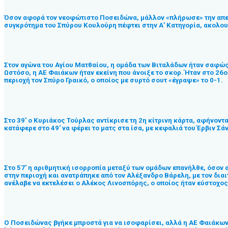
Όσον αφορά τον νεοφώτιστο Ποσειδώνα, μάλλον «πλήρωσε» την απειρία
συγκρότημα του Σπύρου Κουλούρη πέφτει στην Α’ Κατηγορία, ακολουθ
Στον αγώνα του Αγίου Ματθαίου, η ομάδα των Βιταλάδων ήταν σαφώς
Ωστόσο, η ΑΕ Φαιάκων ήταν εκείνη που άνοιξε το σκορ. Ήταν στο 26
περιοχή τον Σπύρο Γραικό, ο οποίος με συρτό σουτ «έγραψε» το 0-1.
Στο 39′ ο Κυριάκος Τούρλας αντίκρισε τη 2η κίτρινη κάρτα, αφήνοντ
κατάφερε στο 49′ να φέρει το ματς στα ίσα, με κεφαλιά του Έρβιν Σά
Στο 57′ η αριθμητική ισορροπία μεταξύ των ομάδων επανήλθε, όσον 
στην περιοχή και ανατράπηκε από τον Αλέξανδρο Βάρελη, με τον δια
ανέλαβε να εκτελέσει ο Αλέκος Λινοσπόρης, ο οποίος ήταν εύστοχος 
Ο Ποσειδώνας βγήκε μπροστά για να ισοφαρίσει, αλλά η ΑΕ Φαιάκων α