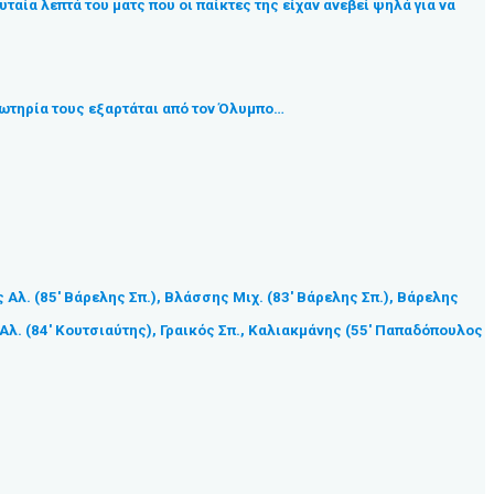
ταία λεπτά του ματς που οι παίκτες της είχαν ανεβεί ψηλά για να
 σωτηρία τους εξαρτάται από τον Όλυμπο…
λ. (85′ Βάρελης Σπ.), Βλάσσης Μιχ. (83′ Βάρελης Σπ.), Βάρελης
Αλ. (84′ Κουτσιαύτης), Γραικός Σπ., Καλιακμάνης (55′ Παπαδόπουλος