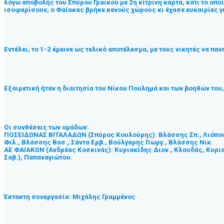
λόγω αποβολής του Σπύρου Γραικού με 2η κίτρινη κάρτα, κάτι το οποί
ισοφαρίσουν, ο Φαίακας βρήκε κενούς χώρους κι έχασε ευκαιρίες για
Εντέλει, το 1-2 έμεινε ως τελικό αποτέλεσμα, με τους νικητές να πα
Εξαιρετική ήταν η διαιτησία του Νίκου Πουλημά και των βοηθών το
Οι συνθέσεις των ομάδων:
ΠΟΣΕΙΔΩΝΑΣ ΒΙΤΑΛΑΔΩΝ (Σπύρος Κουλούρης): Βλάσσης Σπ., Λιόπουλος
Φιλ., Βλάσσης Βασ., Σάντα Ερβ., Βούλγαρης Γιωργ., Βλάσσης Νικ.
ΑΕ ΦΑΙΑΚΩΝ (Ανδρέας Κοσκινάς): Κυριακίδης Διον., Κλουδάς, Κυριακ
Σαβ.), Παπαναγιώτου.
Έκτακτη συνεργασία: Μιχάλης Γραμμένος