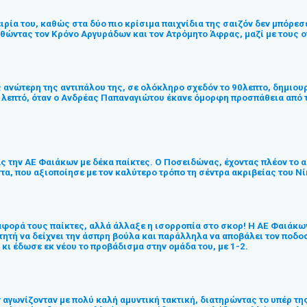
 του, καθώς στα δύο πιο κρίσιμα παιχνίδια της σαιζόν δεν μπόρεσε να
ώντας τον Κρόνο Αργυράδων και τον Ατρόμητο Άφρας, μαζί με τους οπ
 ανώτερη της αντιπάλου της, σε ολόκληρο σχεδόν το 90λεπτο, δημιου
ο λεπτό, όταν ο Ανδρέας Παπαναγιώτου έκανε όμορφη προσπάθεια από τ
ας την ΑΕ Φαιάκων με δέκα παίκτες. Ο Ποσειδώνας, έχοντας πλέον το 
ντα, που αξιοποίησε με τον καλύτερο τρόπο τη σέντρα ακριβείας του Ν
αφορά τους παίκτες, αλλά άλλαξε η ισορροπία στο σκορ! Η ΑΕ Φαιάκω
ιτητή να δείχνει την άσπρη βούλα και παράλληλα να αποβάλει τον πο
κι έδωσε εκ νέου το προβάδισμα στην ομάδα του, με 1-2.
γωνίζονταν με πολύ καλή αμυντική τακτική, διατηρώντας το υπέρ της 