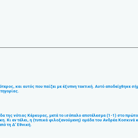
ότερος, και αυτός που παίζει με έξυπνη τακτική. Αυτό αποδείχθηκε σ
ατηγορίας.
άδα της νότιας Κέρκυρας, μετά το ισόπαλο αποτέλεσμα (1-1) στο πρώτ
κη. Κι εν τέλει, η (τυπικά φιλοξενούμενη) ομάδα του Ανδρέα Κοσκινά 
πό τη Δ’ Εθνική.