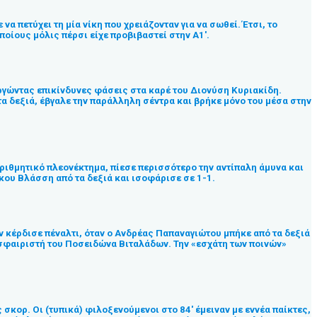
 πετύχει τη μία νίκη που χρειάζονταν για να σωθεί. Έτσι, το
οίους μόλις πέρσι είχε προβιβαστεί στην Α1′.
ργώντας επικίνδυνες φάσεις στα καρέ του Διονύση Κυριακίδη.
α δεξιά, έβγαλε την παράλληλη σέντρα και βρήκε μόνο του μέσα στην
αριθμητικό πλεονέκτημα, πίεσε περισσότερο την αντίπαλη άμυνα και
ίκου Βλάσση από τα δεξιά και ισοφάρισε σε 1-1.
ν κέρδισε πέναλτι, όταν ο Ανδρέας Παπαναγιώτου μπήκε από τα δεξιά
δοσφαιριστή του Ποσειδώνα Βιταλάδων. Την «εσχάτη των ποινών»
σκορ. Οι (τυπικά) φιλοξενούμενοι στο 84′ έμειναν με εννέα παίκτες,