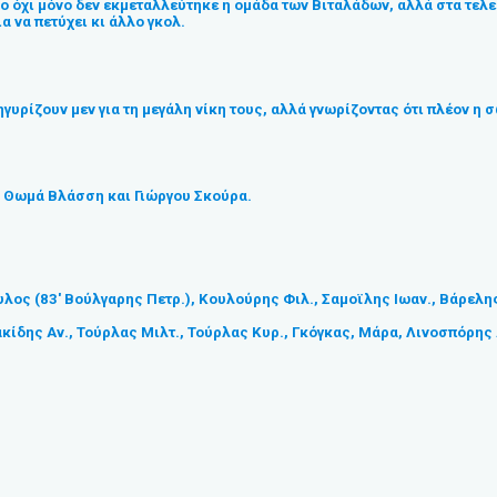
ο όχι μόνο δεν εκμεταλλεύτηκε η ομάδα των Βιταλάδων, αλλά στα τελευ
 να πετύχει κι άλλο γκολ.
νηγυρίζουν μεν για τη μεγάλη νίκη τους, αλλά γνωρίζοντας ότι πλέον η
υ, Θωμά Βλάσση και Γιώργου Σκούρα.
 (83′ Βούλγαρης Πετρ.), Κουλούρης Φιλ., Σαμοϊλης Ιωαν., Βάρελης Α
ίδης Αν., Τούρλας Μιλτ., Τούρλας Κυρ., Γκόγκας, Μάρα, Λινοσπόρης 