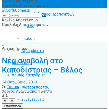
Κανένα Αποτέλεσμα
Ειδήσεις
Προβολή Αποτελεσμάτων
Σύνδεσμος Προπονητών
Κανένα Αποτέλεσμα
Προβολή Αποτελεσμάτων
Γήπεδα
Γκάλοπ
Αρχική
Τοπικό
Αφιερώματα
Νέα αναβολή στο
Άλλα Σπόρ
Καποδίστριας – Βέλος
Λοιπές Κατηγορίες
14 Οκτωβρίου 2013
Σε
Τοπικό
Φωτορεπορτάζ
Χρόνος Ανάγνωσης: 1 λεπτό
A
A
Συνεντεύξεις
A
A
Επαναφορά