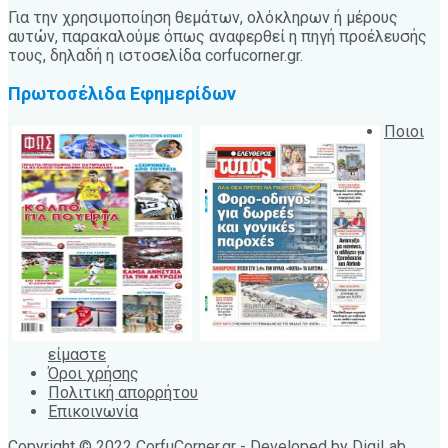
Για την χρησιμοποίηση θεμάτων, ολόκληρων ή μέρους
αυτών, παρακαλούμε όπως αναφερθεί η πηγή προέλευσής
τους, δηλαδή η ιστοσελίδα corfucorner.gr.
Πρωτοσέλιδα Εφημερίδων
Ποιοι
είμαστε
Όροι χρήσης
Πολιτική απορρήτου
Επικοινωνία
Copyright © 2022 CorfuCorner.gr - Developed by
DigiLab