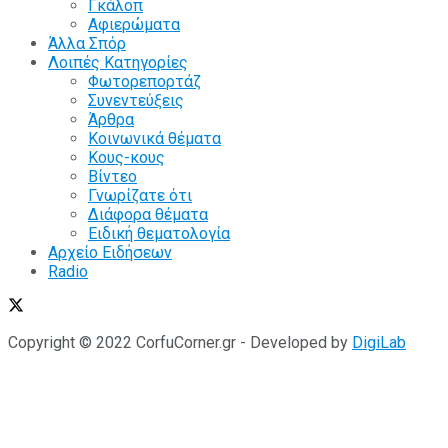
Γκάλοπ
Αφιερώματα
Άλλα Σπόρ
Λοιπές Κατηγορίες
Φωτορεπορτάζ
Συνεντεύξεις
Άρθρα
Κοινωνικά θέματα
Κους-κους
Βίντεο
Γνωρίζατε ότι
Διάφορα θέματα
Ειδική θεματολογία
Αρχείο Ειδήσεων
Radio
Copyright © 2022 CorfuCorner.gr - Developed by
DigiLab