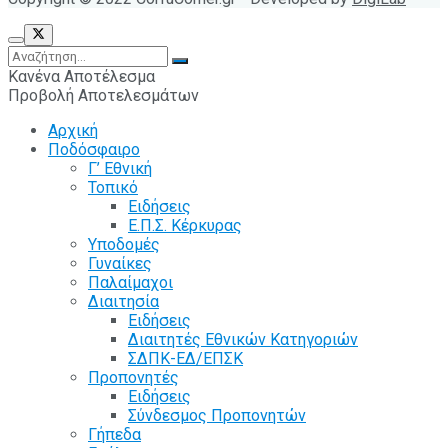
Κανένα Αποτέλεσμα
Προβολή Αποτελεσμάτων
Αρχική
Ποδόσφαιρο
Γ’ Εθνική
Τοπικό
Ειδήσεις
Ε.Π.Σ. Κέρκυρας
Υποδομές
Γυναίκες
Παλαίμαχοι
Διαιτησία
Ειδήσεις
Διαιτητές Εθνικών Κατηγοριών
ΣΔΠΚ-ΕΔ/ΕΠΣΚ
Προπονητές
Ειδήσεις
Σύνδεσμος Προπονητών
Γήπεδα