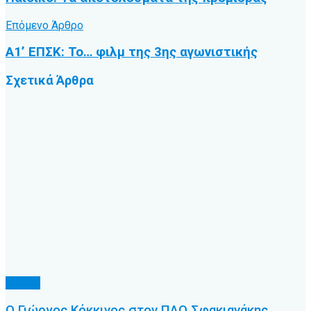
Επόμενο Άρθρο
Α1’ ΕΠΣΚ: Το… φιλμ της 3ης αγωνιστικής
Σχετικά
Άρθρα
Τοπικό
Ο Γιώργος Κόκκινος στον ΠΑΟ Σφακιανάκης