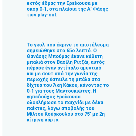
εκτός έδρας την Ερείκουσα με
σκορ 0-1, στα πλαίσια της Α’ Φάσης
των play-out.
Το γκολ που έκρινε το αποτέλεσμα
σημειώθηκε στο 65ο λεπτό. Ο
Θανάσης Μπούρας έκανε κάθετη
μπαλιά στον Βασίλη Ριτζάι, αυτός
πέρασε έναν αντίπαλο αμυντικό
και με σουτ από την γωνία της
περιοχής έστειλε τη μπάλα στα
δίχτυα του Άκη Κάκου, κάνοντας το
0-1 για τους Μαντουκιώτες. Η
γηπεδούχος Ερείκουσα
ολοκλήρωσε το παιχνίδι με δέκα
παίκτες, λόγω αποβολής του
Μίλτου Κούρκουλου στο 75′ με 2η
κίτρινη κάρτα.