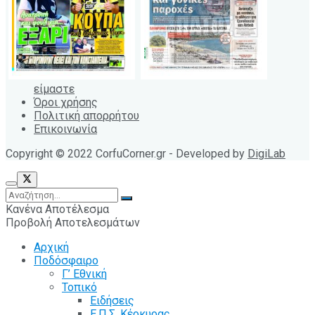
είμαστε
Όροι χρήσης
Πολιτική απορρήτου
Επικοινωνία
Copyright © 2022 CorfuCorner.gr - Developed by
DigiLab
Κανένα Αποτέλεσμα
Προβολή Αποτελεσμάτων
Αρχική
Ποδόσφαιρο
Γ’ Εθνική
Τοπικό
Ειδήσεις
Ε.Π.Σ. Κέρκυρας