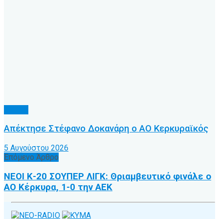
Τοπικό
Απέκτησε Στέφανο Δοκανάρη ο ΑΟ Κερκυραϊκός
5 Αυγούστου 2026
Επόμενο Άρθρο
ΝΕΟΙ Κ-20 ΣΟΥΠΕΡ ΛΙΓΚ: Θριαμβευτικό φινάλε ο
ΑΟ Κέρκυρα, 1-0 την ΑΕΚ