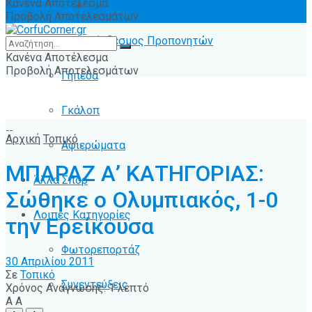
Κανένα Αποτέλεσμα
Ειδήσεις
Προβολή Αποτελεσμάτων
Σύνδεσμος Προπονητών
Κανένα Αποτέλεσμα
Προβολή Αποτελεσμάτων
Γήπεδα
Γκάλοπ
Αρχική
Τοπικό
Αφιερώματα
ΜΠΑΡΑΖ Α’ ΚΑΤΗΓΟΡΙΑΣ:
Άλλα Σπόρ
Σώθηκε ο Ολυμπιακός, 1-0
Λοιπές Κατηγορίες
την Ερείκουσα
Φωτορεπορτάζ
30 Απριλίου 2011
Σε
Τοπικό
Συνεντεύξεις
Χρόνος Ανάγνωσης: 1 λεπτό
A
A