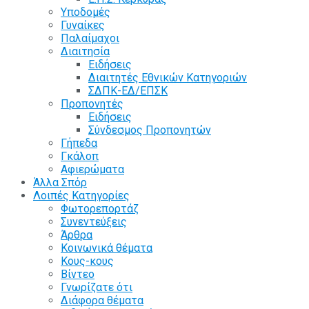
Υποδομές
Γυναίκες
Παλαίμαχοι
Διαιτησία
Ειδήσεις
Διαιτητές Εθνικών Κατηγοριών
ΣΔΠΚ-ΕΔ/ΕΠΣΚ
Προπονητές
Ειδήσεις
Σύνδεσμος Προπονητών
Γήπεδα
Γκάλοπ
Αφιερώματα
Άλλα Σπόρ
Λοιπές Κατηγορίες
Φωτορεπορτάζ
Συνεντεύξεις
Άρθρα
Κοινωνικά θέματα
Κους-κους
Βίντεο
Γνωρίζατε ότι
Διάφορα θέματα