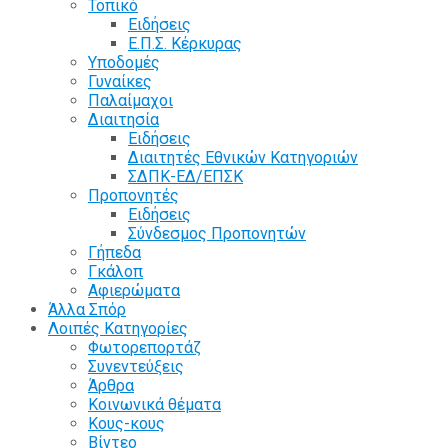
Τοπικό
Ειδήσεις
Ε.Π.Σ. Κέρκυρας
Υποδομές
Γυναίκες
Παλαίμαχοι
Διαιτησία
Ειδήσεις
Διαιτητές Εθνικών Κατηγοριών
ΣΔΠΚ-ΕΔ/ΕΠΣΚ
Προπονητές
Ειδήσεις
Σύνδεσμος Προπονητών
Γήπεδα
Γκάλοπ
Αφιερώματα
Άλλα Σπόρ
Λοιπές Κατηγορίες
Φωτορεπορτάζ
Συνεντεύξεις
Άρθρα
Κοινωνικά θέματα
Κους-κους
Βίντεο