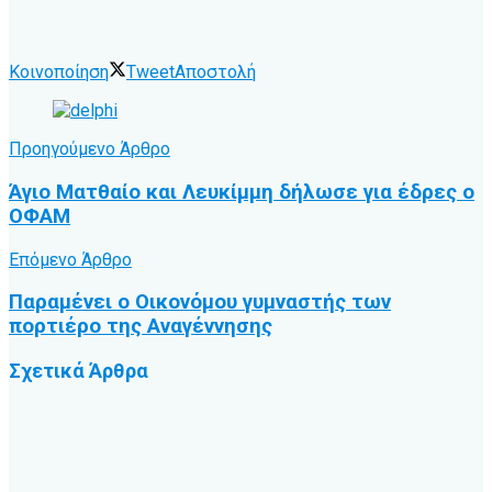
Κοινοποίηση
Tweet
Αποστολή
Προηγούμενο Άρθρο
Άγιο Ματθαίο και Λευκίμμη δήλωσε για έδρες ο
ΟΦΑΜ
Επόμενο Άρθρο
Παραμένει ο Οικονόμου γυμναστής των
πορτιέρο της Αναγέννησης
Σχετικά
Άρθρα