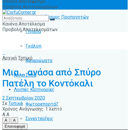
Κανένα Αποτέλεσμα
Ειδήσεις
Προβολή Αποτελεσμάτων
Σύνδεσμος Προπονητών
Κανένα Αποτέλεσμα
Προβολή Αποτελεσμάτων
Γήπεδα
Γκάλοπ
Αρχική
Τοπικό
Αφιερώματα
Μια… ανάσα από Σπύρο
Άλλα Σπόρ
Πατέλη το Κοντόκαλι
Λοιπές Κατηγορίες
2 Σεπτεμβρίου 2020
Σε
Τοπικό
Φωτορεπορτάζ
Χρόνος Ανάγνωσης: 1 λεπτό
A
A
Συνεντεύξεις
A
A
Επαναφορά