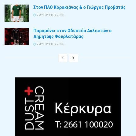
Στον ΠΑΟ Κορακιάνας & ο Γιώργος Προβατάς
7 ΑΥΓΟΎΣΤΟΥ 2026
Παραμένει στον Οδυσσέα Αυλιωτών ο
Δημήτρης Φουρλατάρας
7 ΑΥΓΟΎΣΤΟΥ 2026