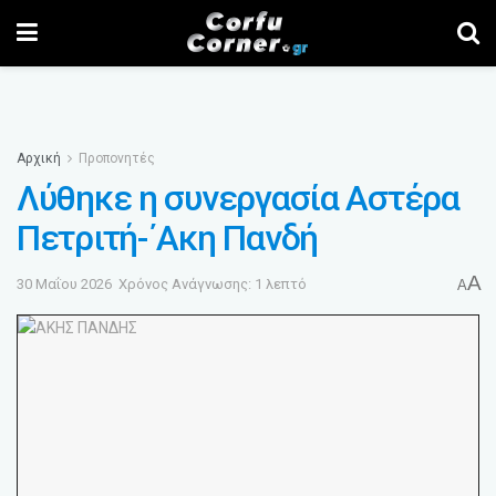
Αρχική
Προπονητές
Λύθηκε η συνεργασία Αστέρα
Πετριτή-΄Ακη Πανδή
A
30 Μαΐου 2026
Χρόνος Ανάγνωσης: 1 λεπτό
A