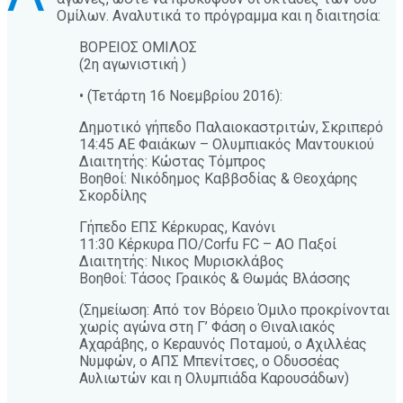
Ομίλων. Αναλυτικά το πρόγραμμα και η διαιτησία:
ΒΟΡΕΙΟΣ ΟΜΙΛΟΣ
(2η αγωνιστική )
• (Τετάρτη 16 Νοεμβρίου 2016):
Δημοτικό γήπεδο Παλαιοκαστριτών, Σκριπερό
14:45 ΑΕ Φαιάκων – Ολυμπιακός Μαντουκιού
Διαιτητής: Κώστας Τόμπρος
Βοηθοί: Νικόδημος Καββσδίας & Θεοχάρης
Σκορδίλης
Γήπεδο ΕΠΣ Κέρκυρας, Κανόνι
11:30 Κέρκυρα ΠΟ/Corfu FC – ΑΟ Παξοί
Διαιτητής: Νικος Μυρισκλάβος
Βοηθοί: Τάσος Γραικός & Θωμάς Βλάσσης
(Σημείωση: Από τον Βόρειο Όμιλο προκρίνονται
χωρίς αγώνα στη Γ’ Φάση ο Θιναλιακός
Αχαράβης, ο Κεραυνός Ποταμού, ο Αχιλλέας
Νυμφών, ο ΑΠΣ Μπενίτσες, ο Οδυσσέας
Αυλιωτών και η Ολυμπιάδα Καρουσάδων)