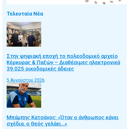
Τελευταία Νέα
Στην ψηφιακή εποχή το πολεοδομικό αρχείο
Κέρκυρας & Παξών – Διαθέσιμες ηλεκτρονικά
39.025 οικοδομικές άδειες
5 Αυγούστου 2026
Μπάμπης Κατσάνος: «Όταν ο άνθρωπος κάνει
σχέδια, ο Θεός γελάει…»