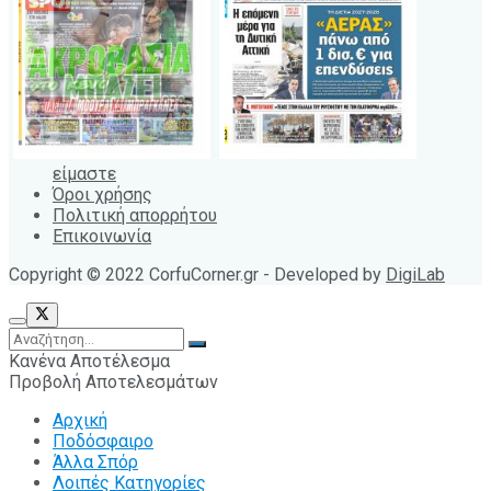
είμαστε
Όροι χρήσης
Πολιτική απορρήτου
Επικοινωνία
Copyright © 2022 CorfuCorner.gr - Developed by
DigiLab
Κανένα Αποτέλεσμα
Προβολή Αποτελεσμάτων
Αρχική
Ποδόσφαιρο
Άλλα Σπόρ
Λοιπές Κατηγορίες