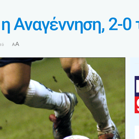
η Αναγέννηση, 2-0 
A
τό
A