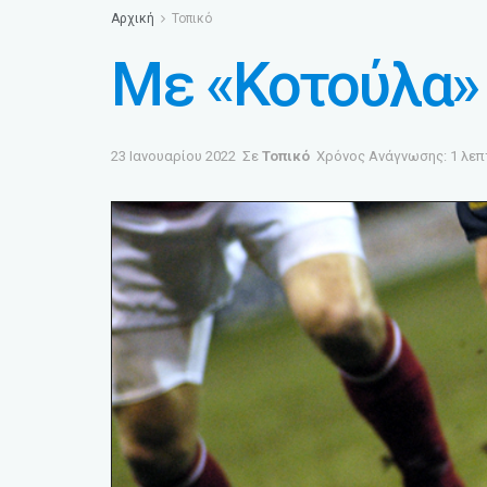
Αρχική
Τοπικό
Με «Κοτούλα» 
23 Ιανουαρίου 2022
Σε
Τοπικό
Χρόνος Ανάγνωσης: 1 λεπ