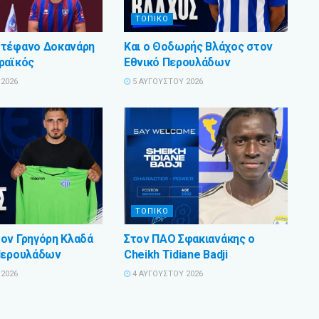
ΤΟΠΙΚΟ
Στέφανο Δοκανάρη
Και ο Θοδωρής Βλάχος στον
ραϊκός
Εθνικό Περουλάδων
2026
5 ΑΥΓΟΎΣΤΟΥ 2026
ΤΟΠΙΚΟ
ον Γρηγόρη Κλαδά
Στον ΠΑΟ Σφακιανάκης ο
Περουλάδων
Cheikh Tidiane Badji
2026
4 ΑΥΓΟΎΣΤΟΥ 2026