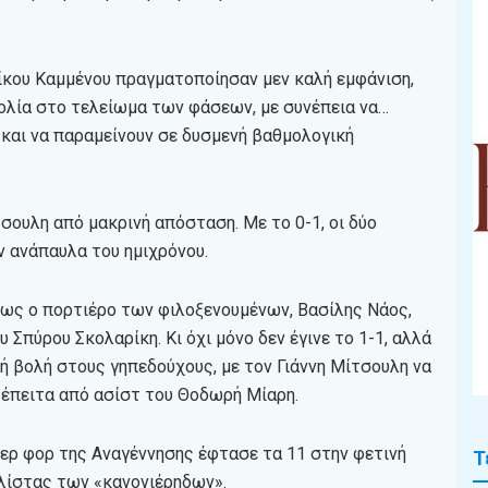
Νίκου Καμμένου πραγματοποίησαν μεν καλή εμφάνιση,
ολία στο τελείωμα των φάσεων, με συνέπεια να…
και να παραμείνουν σε δυσμενή βαθμολογική
σουλη από μακρινή απόσταση. Με το 0-1, οι δύο
ν ανάπαυλα του ημιχρόνου.
όμως ο πορτιέρο των φιλοξενουμένων, Βασίλης Νάος,
Σπύρου Σκολαρίκη. Κι όχι μόνο δεν έγινε το 1-1, αλλά
ή βολή στους γηπεδούχους, με τον Γιάννη Μίτσουλη να
, έπειτα από ασίστ του Θοδωρή Μίαρη.
τερ φορ της Αναγέννησης έφτασε τα 11 στην φετινή
Τ
 λίστας των «κανονιέρηδων».