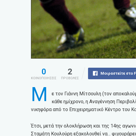
0
2
Μοιραστείτε στο 
ΚΟΙΝΟΠΟΙΗΣΕΙΣ
ΠΡΟΒΟΛΕΣ
Μ
ε τον Γιάννη Μίτσουλη (τον αποκαλούμ
κάθε ημίχρονο, η Αναγέννηση Περιβολ
νικηφόρα από το Επιχειρηματικό Κέντρο του Κα
Έτσι, μετά την ολοκλήρωση και της 14ης αγωνι
Σταμάτη Κουλούρη εξακολουθεί να… φιγουράρει