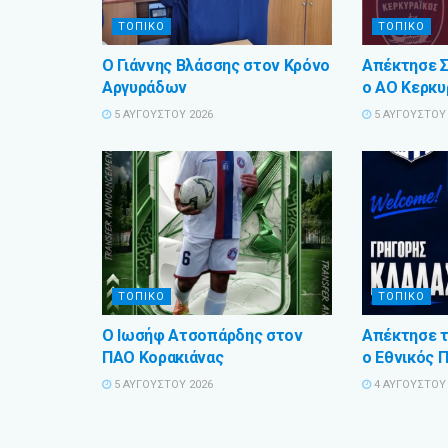
ΤΟΠΙΚΟ
ΤΟΠΙΚΟ
Ο Γιάννης Βλάσσης στον Κρόνο
Απέκτησε 
Αργυράδων
ο ΑΟ Κερκυ
5 ΑΥΓΟΎΣΤΟΥ 2026
5 ΑΥΓΟΎΣΤΟΥ 
ΤΟΠΙΚΟ
ΤΟΠΙΚΟ
Ο Ιωσήφ Ατσοπάρδης στον
Απέκτησε τ
ΠΑΟ Κορακιάνας
ο Εθνικός 
5 ΑΥΓΟΎΣΤΟΥ 2026
4 ΑΥΓΟΎΣΤΟΥ 